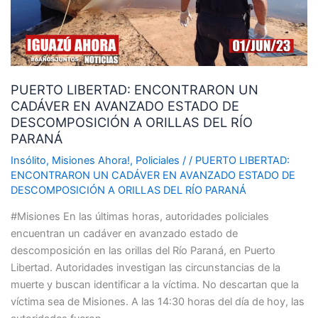
EN
AVANZADO
ESTADO
DE
DESCOMPOSICIÓN
PUERTO LIBERTAD: ENCONTRARON UN
A
CADÁVER EN AVANZADO ESTADO DE
ORILLAS
DESCOMPOSICIÓN A ORILLAS DEL RÍO
DEL
PARANÁ
RÍO
PARANÁ
Insólito
,
Misiones Ahora!
,
Policiales
/
/
PUERTO LIBERTAD:
ENCONTRARON UN CADÁVER EN AVANZADO ESTADO DE
DESCOMPOSICIÓN A ORILLAS DEL RÍO PARANÁ
#Misiones En las últimas horas, autoridades policiales
encuentran un cadáver en avanzado estado de
descomposición en las orillas del Río Paraná, en Puerto
Libertad. Autoridades investigan las circunstancias de la
muerte y buscan identificar a la víctima. No descartan que la
víctima sea de Misiones. A las 14:30 horas del día de hoy, las