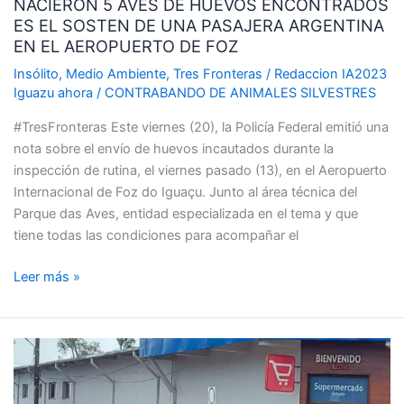
NACIERON 5 AVES DE HUEVOS ENCONTRADOS
UNA
ES EL SOSTEN DE UNA PASAJERA ARGENTINA
PASAJERA
EN EL AEROPUERTO DE FOZ
ARGENTINA
EN
Insólito
,
Medio Ambiente
,
Tres Fronteras
/
Redaccion IA2023
EL
Iguazu ahora
/
CONTRABANDO DE ANIMALES SILVESTRES
AEROPUERTO
#TresFronteras Este viernes (20), la Policía Federal emitió una
DE
nota sobre el envío de huevos incautados durante la
FOZ
inspección de rutina, el viernes pasado (13), en el Aeropuerto
Internacional de Foz do Iguaçu. Junto al área técnica del
Parque das Aves, entidad especializada en el tema y que
tiene todas las condiciones para acompañar el
Leer más »
LA
POLICÍA
FEDERAL