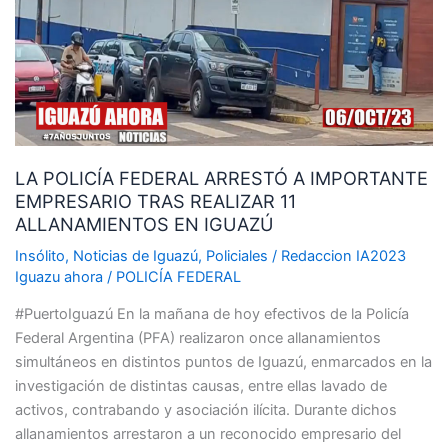
ARRESTÓ
A
IMPORTANTE
EMPRESARIO
TRAS
REALIZAR
11
LA POLICÍA FEDERAL ARRESTÓ A IMPORTANTE
ALLANAMIENTOS
EMPRESARIO TRAS REALIZAR 11
EN
ALLANAMIENTOS EN IGUAZÚ
IGUAZÚ
Insólito
,
Noticias de Iguazú
,
Policiales
/
Redaccion IA2023
Iguazu ahora
/
POLICÍA FEDERAL
#PuertoIguazú En la mañana de hoy efectivos de la Policía
Federal Argentina (PFA) realizaron once allanamientos
simultáneos en distintos puntos de Iguazú, enmarcados en la
investigación de distintas causas, entre ellas lavado de
activos, contrabando y asociación ilícita. Durante dichos
allanamientos arrestaron a un reconocido empresario del