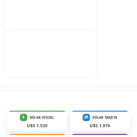
$
💳
DÓLAR OFICIAL
DÓLAR TARJETA
U$S 1.520
U$S 1.976