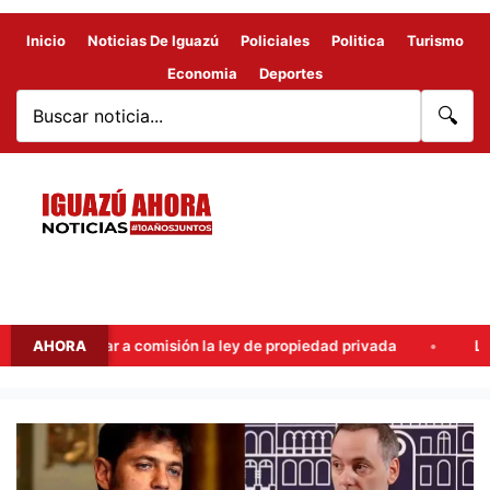
Inicio
Noticias De Iguazú
Policiales
Politica
Turismo
Economia
Deportes
🔍
omisión la ley de propiedad privada
AHORA
Ley de tierras: el PJ in
APUNTAN
CONTRA
KICILLOF