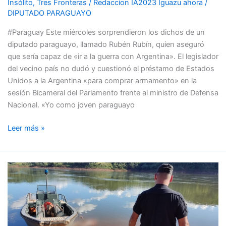
Insólito
,
Tres Fronteras
/
Redaccion IA2023 Iguazu ahora
/
LA
DIPUTADO PARAGUAYO
GUERRA
#Paraguay Este miércoles sorprendieron los dichos de un
diputado paraguayo, llamado Rubén Rubín, quien aseguró
que sería capaz de «ir a la guerra con Argentina». El legislador
del vecino país no dudó y cuestionó el préstamo de Estados
Unidos a la Argentina «para comprar armamento» en la
sesión Bicameral del Parlamento frente al ministro de Defensa
Nacional. «Yo como joven paraguayo
Leer más »
PUERTO
LIBERTAD:
ENCONTRARON
UN
CADÁVER