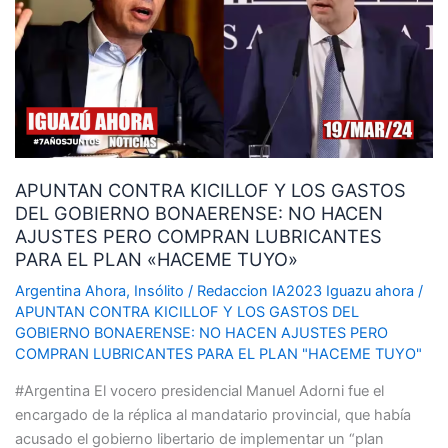
Y
LOS
GASTOS
DEL
GOBIERNO
BONAERENSE:
NO
APUNTAN CONTRA KICILLOF Y LOS GASTOS
HACEN
DEL GOBIERNO BONAERENSE: NO HACEN
AJUSTES
AJUSTES PERO COMPRAN LUBRICANTES
PERO
PARA EL PLAN «HACEME TUYO»
COMPRAN
LUBRICANTES
Argentina Ahora
,
Insólito
/
Redaccion IA2023 Iguazu ahora
/
PARA
APUNTAN CONTRA KICILLOF Y LOS GASTOS DEL
GOBIERNO BONAERENSE: NO HACEN AJUSTES PERO
EL
COMPRAN LUBRICANTES PARA EL PLAN "HACEME TUYO"
PLAN
«HACEME
#Argentina El vocero presidencial Manuel Adorni fue el
TUYO»
encargado de la réplica al mandatario provincial, que había
acusado el gobierno libertario de implementar un “plan