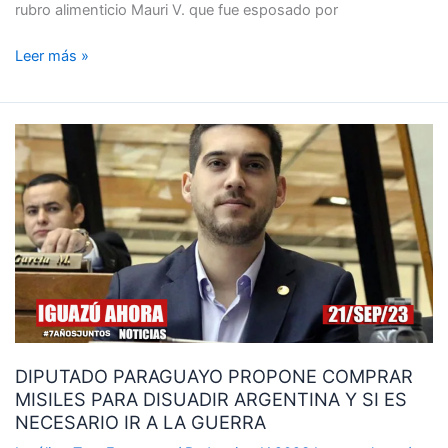
rubro alimenticio Mauri V. que fue esposado por
Leer más »
DIPUTADO
PARAGUAYO
PROPONE
COMPRAR
MISILES
PARA
DISUADIR
ARGENTINA
Y
SI
DIPUTADO PARAGUAYO PROPONE COMPRAR
ES
MISILES PARA DISUADIR ARGENTINA Y SI ES
NECESARIO
NECESARIO IR A LA GUERRA
IR
A