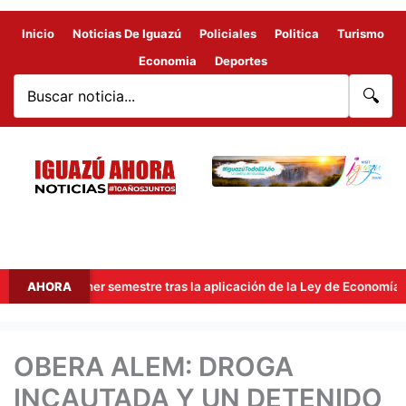
Inicio
Noticias De Iguazú
Policiales
Politica
Turismo
Economia
Deportes
🔍
 el primer semestre tras la aplicación de la Ley de Economía del Con
AHORA
OBERA ALEM: DROGA
INCAUTADA Y UN DETENIDO