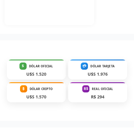
$
💳
DÓLAR OFICIAL
DÓLAR TARJETA
U$S 1.520
U$S 1.976
₿
R$
DÓLAR CRIPTO
REAL OFICIAL
U$S 1.570
R$ 294