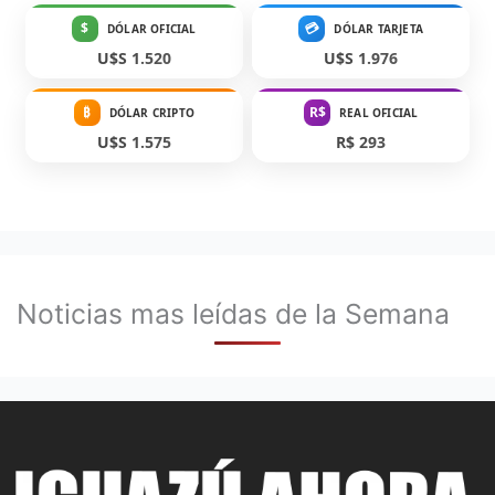
$
💳
DÓLAR OFICIAL
DÓLAR TARJETA
U$S 1.520
U$S 1.976
₿
R$
DÓLAR CRIPTO
REAL OFICIAL
U$S 1.575
R$ 293
Noticias mas leídas de la Semana