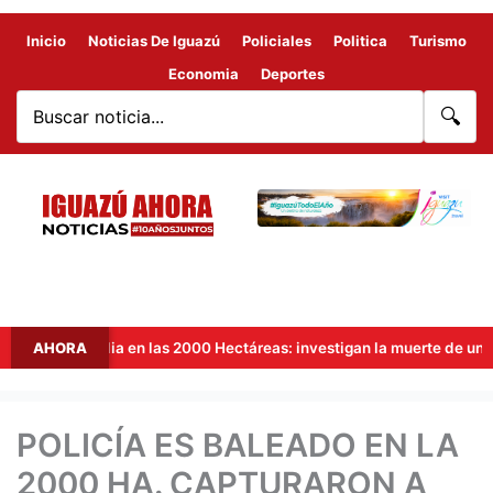
Inicio
Noticias De Iguazú
Policiales
Politica
Turismo
Economia
Deportes
🔍
ragedia en las 2000 Hectáreas: investigan la muerte de un motociclis
AHORA
POLICÍA ES BALEADO EN LA
2000 HA. CAPTURARON A