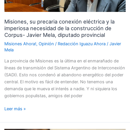
la
imperiosa
necesidad
Misiones, su precaria conexión eléctrica y la
de
imperiosa necesidad de la construcción de
la
Corpus- Javier Mela, diputado provincial
construcción
de
Misiones Ahora!
,
Opinión
/
Redacción Iguazu Ahora
/
Javier
Mela
Corpus-
Javier
La provincia de Misiones es la última en el enmarañado de
Mela,
líneas de transmisión del Sistema Argentino de Interconexión
diputado
(SADI). Esto nos condenó al abandono energético del poder
provincial
central. El motivo es fácil de entender. No tenemos una
demanda que le mueva el interés a nadie. Y ni siquiera los
gobiernos populistas, amigos del poder
Leer más »