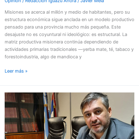
Opinión
/
Redacción Iguazu Ahora
/
Javier Mela
Misiones se acerca al millón y medio de habitantes, pero su
estructura económica sigue anclada en un modelo productivo
pensado para una provincia mucho más pequeña. Este
desajuste no es coyuntural ni ideológico: es estructural. La
matriz productiva misionera continúa dependiendo de
actividades primarias tradicionales —yerba mate, té, tabaco y
forestoindustria, algo de mandioca y
Leer más »
Misiones,
su
precaria
conexión
eléctrica
y