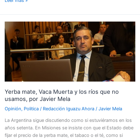
Leer más »
Yerba
mate,
Vaca
Muerta
y
los
ríos
que
no
Yerba mate, Vaca Muerta y los ríos que no
usamos,
usamos, por Javier Mela
por
Javier
Opinión
,
Politica
/
Redacción Iguazu Ahora
/
Javier Mela
Mela
La Argentina sigue discutiendo como si estuviéramos en los
años setenta. En Misiones se insiste con que el Estado debe
fijar el precio de la yerba mate, el tabaco o el té, como si