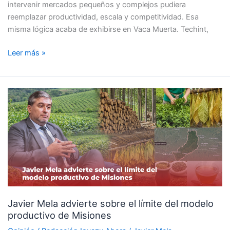
intervenir mercados pequeños y complejos pudiera
reemplazar productividad, escala y competitividad. Esa
misma lógica acaba de exhibirse en Vaca Muerta. Techint,
Leer más »
Javier
Mela
advierte
sobre
el
límite
del
modelo
productivo
Javier Mela advierte sobre el límite del modelo
de
productivo de Misiones
Misiones