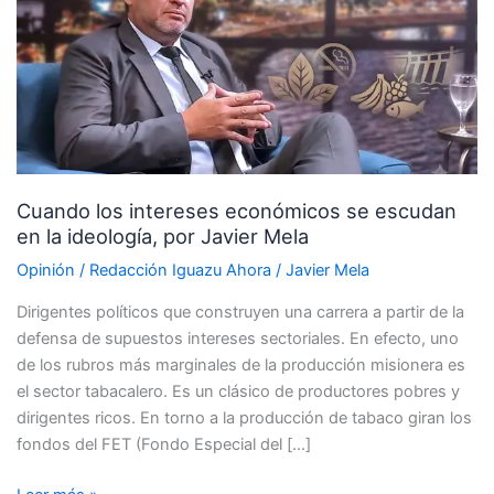
económicos
se
escudan
en
la
ideología,
por
Cuando los intereses económicos se escudan
Javier
en la ideología, por Javier Mela
Mela
Opinión
/
Redacción Iguazu Ahora
/
Javier Mela
Dirigentes políticos que construyen una carrera a partir de la
defensa de supuestos intereses sectoriales. En efecto, uno
de los rubros más marginales de la producción misionera es
el sector tabacalero. Es un clásico de productores pobres y
dirigentes ricos. En torno a la producción de tabaco giran los
fondos del FET (Fondo Especial del […]