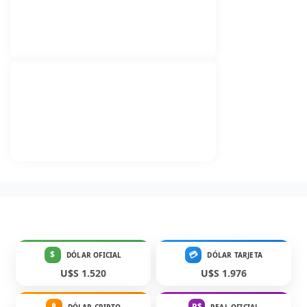
$
💳
DÓLAR OFICIAL
DÓLAR TARJETA
U$S 1.520
U$S 1.976
₿
R$