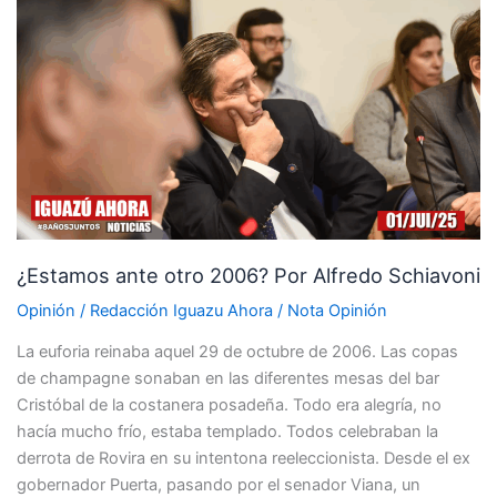
¿Estamos
ante
otro
2006?
Por
Alfredo
Schiavoni
¿Estamos ante otro 2006? Por Alfredo Schiavoni
Opinión
/
Redacción Iguazu Ahora
/
Nota Opinión
La euforia reinaba aquel 29 de octubre de 2006. Las copas
de champagne sonaban en las diferentes mesas del bar
Cristóbal de la costanera posadeña. Todo era alegría, no
hacía mucho frío, estaba templado. Todos celebraban la
derrota de Rovira en su intentona reeleccionista. Desde el ex
gobernador Puerta, pasando por el senador Viana, un