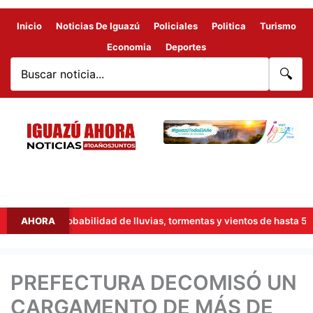
Inicio
Noticias De Iguazú
Policiales
Politica
Turismo
Economia
Deportes
🔍
: hay probabilidad de lluvias, tormentas y vientos de hasta 53 km/h
AHORA
PREFECTURA DECOMISÓ UN
CARGAMENTO DE MÁS DE