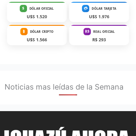
$
💳
DÓLAR OFICIAL
DÓLAR TARJETA
U$S 1.520
U$S 1.976
₿
R$
DÓLAR CRIPTO
REAL OFICIAL
U$S 1.566
R$ 293
Noticias mas leídas de la Semana