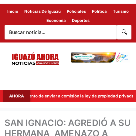
Inicio
Noticias De Iguazú
Policiales
Politica
Turismo
Economia
Deportes
🔍
n el intento de enviar a comisión la ley de propiedad privada
AHORA
SAN IGNACIO: AGREDIÓ A SU
HERMANA, AMENAZO A