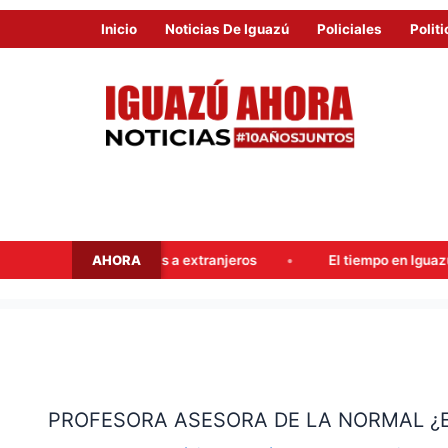
Inicio
Noticias De Iguazú
Policiales
Politi
AHORA
erras a extranjeros
El tiempo en Iguazú este fin de semana
PROFESORA
ASESORA
PROFESORA ASESORA DE LA NORMAL ¿
DE
LA