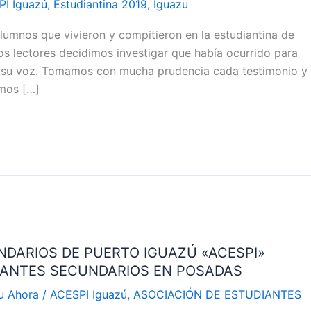
I Iguazú
,
Estudiantina 2019
,
Iguazu
mnos que vivieron y compitieron en la estudiantina de
s lectores decidimos investigar que había ocurrido para
n su voz. Tomamos con mucha prudencia cada testimonio y
amos […]
NDARIOS DE PUERTO IGUAZÚ «ACESPI»
DIANTES SECUNDARIOS EN POSADAS
zu Ahora
/
ACESPI Iguazú
,
ASOCIACIÓN DE ESTUDIANTES