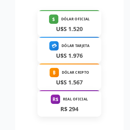
$
DÓLAR OFICIAL
U$S 1.520
💳
DÓLAR TARJETA
U$S 1.976
₿
DÓLAR CRIPTO
U$S 1.567
R$
REAL OFICIAL
R$ 294