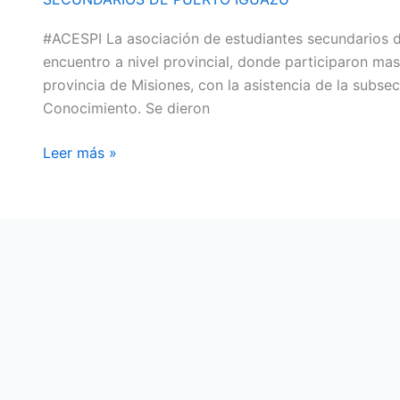
PUERTO
#ACESPI La asociación de estudiantes secundarios d
IGUAZÚ
encuentro a nivel provincial, donde participaron ma
«ACESPI»
provincia de Misiones, con la asistencia de la subsec
PARTICIPÓ
Conocimiento. Se dieron
DEL
PRIMER
Leer más »
FORO
DE
ESTUDIANTES
SECUNDARIOS
EN
POSADAS