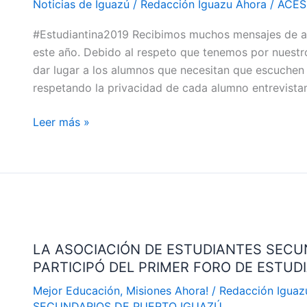
Noticias de Iguazú
/
Redacción Iguazu Ahora
/
ACESP
NORMAL
#Estudiantina2019 Recibimos muchos mensajes de alu
¿EN
este año. Debido al respeto que tenemos por nuestro
LA
dar lugar a los alumnos que necesitan que escuche
ESTUDIANTINA
respetando la privacidad de cada alumno entrevist
HUBO
CORRUPCIÓN?
Leer más »
LA
ASOCIACIÓN
LA ASOCIACIÓN DE ESTUDIANTES SECU
DE
PARTICIPÓ DEL PRIMER FORO DE ESTU
ESTUDIANTES
SECUNDARIOS
Mejor Educación
,
Misiones Ahora!
/
Redacción Igua
DE
SECUNDARIOS DE PUERTO IGUAZÚ