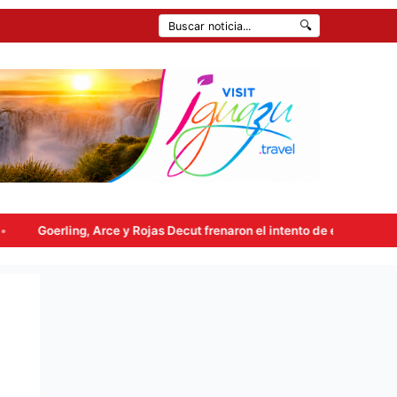
🔍
 y Rojas Decut frenaron el intento de enviar a comisión la ley de prop