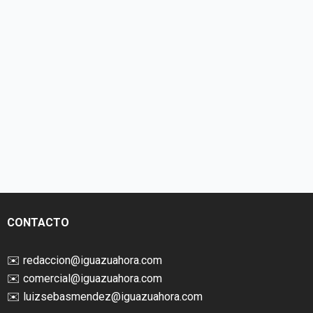
CONTACTO
✉️
redaccion@iguazuahora.com
✉️
comercial@iguazuahora.com
✉️
luizsebasmendez@iguazuahora.com