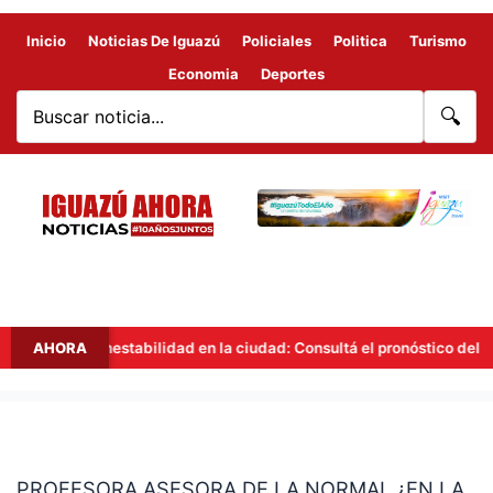
Inicio
Noticias De Iguazú
Policiales
Politica
Turismo
Economia
Deportes
🔍
AHORA
Inestabilidad en la ciudad: Consultá el pronóstico del tiemp
PROFESORA
ASESORA
PROFESORA ASESORA DE LA NORMAL ¿EN LA
DE