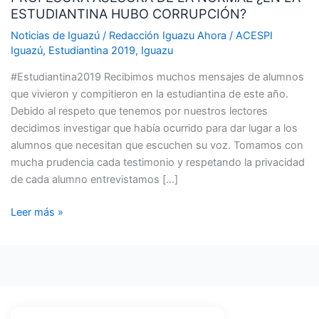
ESTUDIANTINA HUBO CORRUPCIÓN?
LA
NORMAL
Noticias de Iguazú
/
Redacción Iguazu Ahora
/
ACESPI
¿EN
Iguazú
,
Estudiantina 2019
,
Iguazu
LA
#Estudiantina2019 Recibimos muchos mensajes de alumnos
ESTUDIANTINA
que vivieron y compitieron en la estudiantina de este año.
HUBO
Debido al respeto que tenemos por nuestros lectores
CORRUPCIÓN?
decidimos investigar que había ocurrido para dar lugar a los
alumnos que necesitan que escuchen su voz. Tomamos con
mucha prudencia cada testimonio y respetando la privacidad
de cada alumno entrevistamos […]
Leer más »