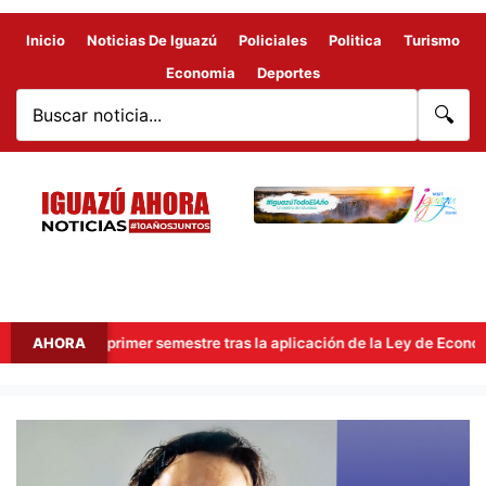
Inicio
Noticias De Iguazú
Policiales
Politica
Turismo
Economia
Deportes
🔍
es en el primer semestre tras la aplicación de la Ley de Economía de
AHORA
RODRIGO
DE
LA