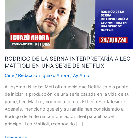
SERNA
INTERPRETARÍA
A
LEO
MATTIOLI
EN
UNA
RODRIGO DE LA SERNA INTERPRETARÍA A LEO
SERIE
MATTIOLI EN UNA SERIE DE NETFLIX
DE
NETFLIX
Cine
/
Redacción Iguazu Ahora
/
Ay Amor
#HayAmor Nicolás Mattioli anunció que Netflix está a punto
de iniciar la producción de una serie basada en la vida de su
padre, Leo Mattioli, conocida como «El León Santafesino».
Además, mencionó que él y su familia han considerado a
Rodrigo de la Serna como el actor ideal para el papel
principal. Leo Mattioli, reconocido […]
Leer más »