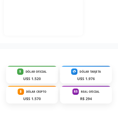
$
💳
DÓLAR OFICIAL
DÓLAR TARJETA
U$S 1.520
U$S 1.976
₿
R$
DÓLAR CRIPTO
REAL OFICIAL
U$S 1.570
R$ 294