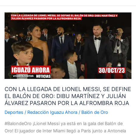
CON
LA
LLEGADA
DE
LIONEL
MESSI,
SE
DEFINE
EL
BALÓN
CON LA LLEGADA DE LIONEL MESSI, SE DEFINE
DE
EL BALÓN DE ORO: DIBU MARTÍNEZ Y JULIÁN
ORO:
ÁLVAREZ PASARON POR LA ALFROMBRA ROJA
DIBU
MARTÍNEZ
Deportes
/
Redacción Iguazu Ahora
/
Balón de Oro
Y
#BalondeOro ¡Lionel Messi ya está en la gala del Balón de
JULIÁN
Oro! El jugador de Inter Miami llegó a París junto a Antonela
ÁLVAREZ