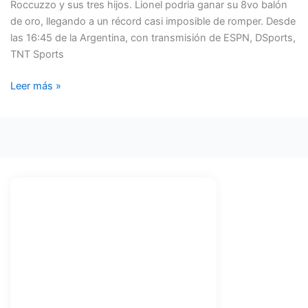
Roccuzzo y sus tres hijos. Lionel podria ganar su 8vo balón
PASARON
de oro, llegando a un récord casi imposible de romper. Desde
POR
las 16:45 de la Argentina, con transmisión de ESPN, DSports,
LA
TNT Sports
ALFROMBRA
ROJA
Leer más »