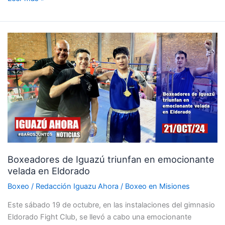
Boxeadores
de
Iguazú
triunfan
en
emocionante
velada
en
Eldorado
Boxeadores de Iguazú triunfan en emocionante
velada en Eldorado
Boxeo
/
Redacción Iguazu Ahora
/
Boxeo en Misiones
Este sábado 19 de octubre, en las instalaciones del gimnasio
Eldorado Fight Club, se llevó a cabo una emocionante