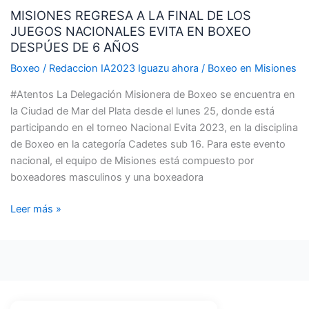
MISIONES REGRESA A LA FINAL DE LOS
EN
JUEGOS NACIONALES EVITA EN BOXEO
BOXEO
DESPÚES DE 6 AÑOS
DESPÚES
DE
Boxeo
/
Redaccion IA2023 Iguazu ahora
/
Boxeo en Misiones
6
#Atentos La Delegación Misionera de Boxeo se encuentra en
AÑOS
la Ciudad de Mar del Plata desde el lunes 25, donde está
participando en el torneo Nacional Evita 2023, en la disciplina
de Boxeo en la categoría Cadetes sub 16. Para este evento
nacional, el equipo de Misiones está compuesto por
boxeadores masculinos y una boxeadora
Leer más »