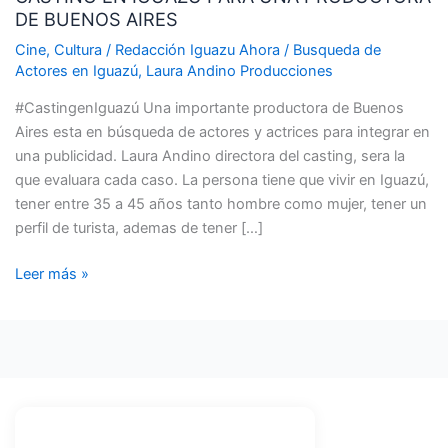
DE BUENOS AIRES
PARA
UNA
Cine
,
Cultura
/
Redacción Iguazu Ahora
/
Busqueda de
PRODUCTORA
Actores en Iguazú
,
Laura Andino Producciones
DE
#CastingenIguazú Una importante productora de Buenos
BUENOS
Aires esta en búsqueda de actores y actrices para integrar en
AIRES
una publicidad. Laura Andino directora del casting, sera la
que evaluara cada caso. La persona tiene que vivir en Iguazú,
tener entre 35 a 45 años tanto hombre como mujer, tener un
perfil de turista, ademas de tener […]
Leer más »