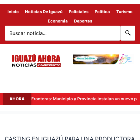
Inicio
Noticias De Iguazú
Policiales
Politica
Turismo
Economia
Deportes
🔍
Hito Tres Fronteras: Municipio y Provincia instalan un nuevo punto d
AHORA
CASTING
EN
CASTING EN IGUAZÚ PARA UNA PRODUCTORA
IGUAZÚ