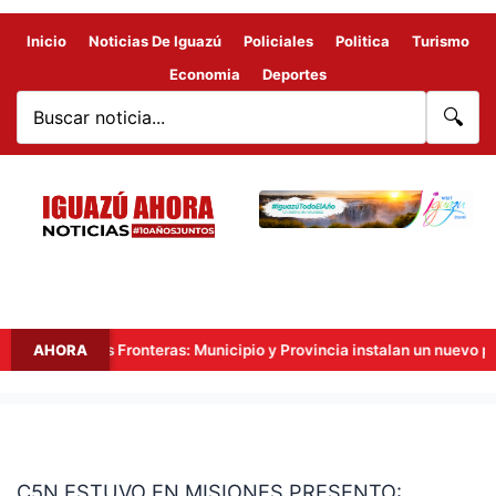
Inicio
Noticias De Iguazú
Policiales
Politica
Turismo
Economia
Deportes
🔍
Hito Tres Fronteras: Municipio y Provincia instalan un nuevo punto 
AHORA
C5N
ESTUVO
C5N ESTUVO EN MISIONES PRESENTO:
EN