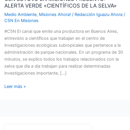
ALERTA VERDE «CIENTÍFICOS DE LA SELVA»
MISIONES
PRESENTO:
Medio Ambiente
,
Misiones Ahora!
/
Redacción Iguazu Ahora
/
ALERTA
C5N En Misiones
VERDE
#C5N El canal que emite una productora en Buenos Aires,
«CIENTÍFICOS
entrevisto a científicos que trabajan en el centro de
DE
investigaciones ecológicas subropicales que pertenece a la
LA
administración de parque nacionales. En un programa de 30
SELVA»
minutos, se explico todos los trabajos relacionados con la
selva que dia a dia trabajan para realizar determinadas
investigaciones importante, […]
Leer más »