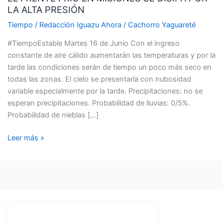
LA ALTA PRESIÓN
EN
MISIONES
Tiempo
/
Redacción Iguazu Ahora
/
Cachorro Yaguareté
SE
#TiempoEstable Martes 16 de Junio Con el ingreso
DISIPA
constante de aire cálido aumentarán las temperaturas y por la
POR
tarde las condiciones serán de tiempo un poco más seco en
LA
todas las zonas. El cielo se presentaría con nubosidad
ALTA
variable especialmente por la tarde. Precipitaciones: no se
PRESIÓN
esperan precipitaciones. Probabilidad de lluvias: 0/5%.
Probabilidad de nieblas […]
Leer más »