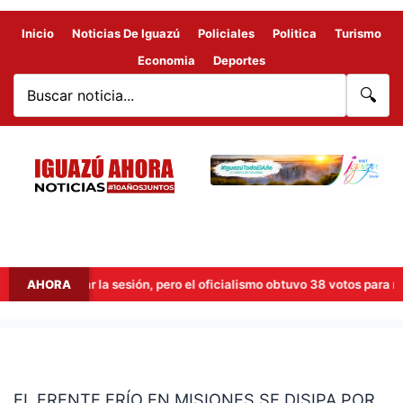
Inicio
Noticias De Iguazú
Policiales
Politica
Turismo
Economia
Deportes
🔍
entó levantar la sesión, pero el oficialismo obtuvo 38 votos para mante
AHORA
EL
FRENTE
EL FRENTE FRÍO EN MISIONES SE DISIPA POR
FRÍO