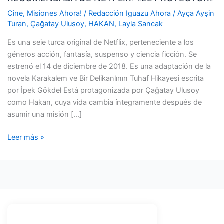
«EL
Cine
,
Misiones Ahora!
/
Redacción Iguazu Ahora
/
Ayça Ayşin
PROTECTOR»
Turan
,
Çağatay Ulusoy
,
HAKAN
,
Layla Sancak
Es una seie turca original de Netflix, perteneciente a los
géneros acción, fantasía, suspenso y ciencia ficción. Se
estrenó el 14 de diciembre de 2018. Es una adaptación de la
novela Karakalem ve Bir Delikanlının Tuhaf Hikayesi escrita
por İpek Gökdel Está protagonizada por Çağatay Ulusoy
como Hakan, cuya vida cambia íntegramente después de
asumir una misión […]
Leer más »