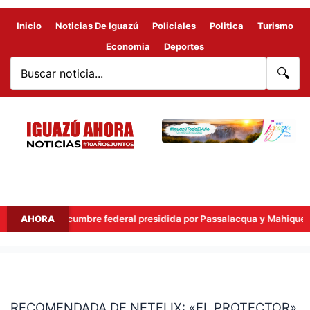
Inicio
Noticias De Iguazú
Policiales
Politica
Turismo
Economia
Deportes
🔍
país en una cumbre federal presidida por Passalacqua y Mahiques
AHORA
RECOMENDADA
DE
RECOMENDADA DE NETFLIX: «EL PROTECTOR»
NETFLIX: