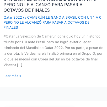
PERO NO LE ALCANZÓ PARA PASAR A
A
OCTAVOS DE FINALES
BRASIL
CON
Qatar 2022
/
/
CAMERÚN LE GANÓ A BRASIL CON UN 1 A 0
PERO NO LE ALCANZÓ PARA PASAR A OCTAVOS DE
UN
FINALES
1
A
#Qatar La Selección de Camerún consiguió hoy un histórico
0
triunfo por 1-0 ante Brasil, pero no logró evitar quedar
PERO
eliminado del Mundial de Qatar 2022. Por su parte, a pesar de
NO
la derrota, la Verdeamarela finalizó primera en el Grupo G, por
LE
lo que se medirá con Corea del Sur en los octavos de final.
ALCANZÓ
Vincent […]
PARA
PASAR
Leer más »
A
OCTAVOS
DE
FINALES