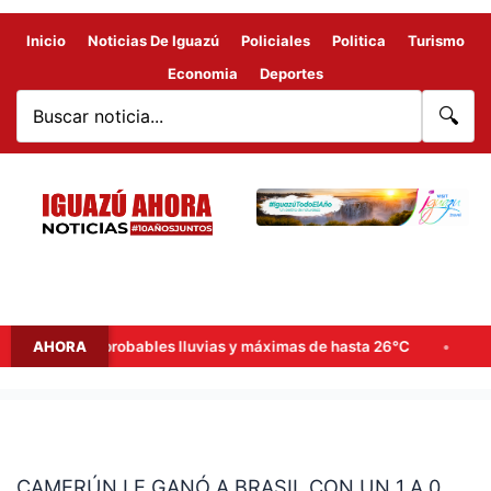
Inicio
Noticias De Iguazú
Policiales
Politica
Turismo
Economia
Deportes
🔍
de semana: probables lluvias y máximas de hasta 26°C
AHORA
Goerl
CAMERÚN
LE
CAMERÚN LE GANÓ A BRASIL CON UN 1 A 0
GANÓ