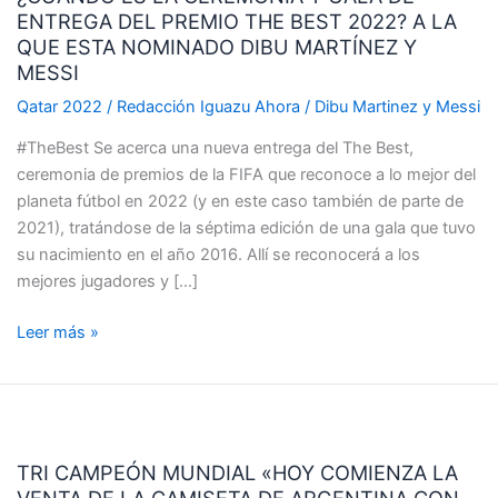
ENTREGA DEL PREMIO THE BEST 2022? A LA
CEREMONIA
QUE ESTA NOMINADO DIBU MARTÍNEZ Y
Y
MESSI
GALA
DE
Qatar 2022
/
Redacción Iguazu Ahora
/
Dibu Martinez y Messi
ENTREGA
#TheBest Se acerca una nueva entrega del The Best,
DEL
ceremonia de premios de la FIFA que reconoce a lo mejor del
PREMIO
planeta fútbol en 2022 (y en este caso también de parte de
THE
2021), tratándose de la séptima edición de una gala que tuvo
BEST
su nacimiento en el año 2016. Allí se reconocerá a los
2022?
mejores jugadores y […]
A
LA
Leer más »
QUE
ESTA
NOMINADO
TRI
DIBU
CAMPEÓN
MARTÍNEZ
TRI CAMPEÓN MUNDIAL «HOY COMIENZA LA
MUNDIAL
Y
VENTA DE LA CAMISETA DE ARGENTINA CON