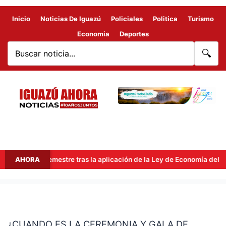
Inicio
Noticias De Iguazú
Policiales
Politica
Turismo
Economia
Deportes
🔍
mer semestre tras la aplicación de la Ley de Economía del Conocimie
AHORA
¿CUANDO
ES
¿CUANDO ES LA CEREMONIA Y GALA DE
LA