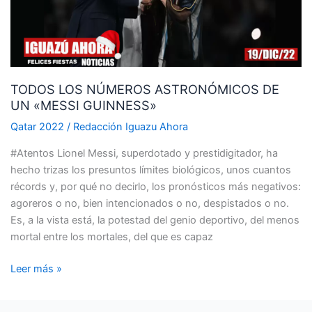
UN
«MESSI
GUINNESS»
TODOS LOS NÚMEROS ASTRONÓMICOS DE
UN «MESSI GUINNESS»
Qatar 2022
/
Redacción Iguazu Ahora
#Atentos Lionel Messi, superdotado y prestidigitador, ha
hecho trizas los presuntos límites biológicos, unos cuantos
récords y, por qué no decirlo, los pronósticos más negativos:
agoreros o no, bien intencionados o no, despistados o no.
Es, a la vista está, la potestad del genio deportivo, del menos
mortal entre los mortales, del que es capaz
Leer más »