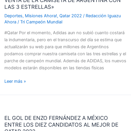
«HOY
MESSI
LAS 3 ESTRELLAS»
COMIENZA
LA
Deportes
,
Misiones Ahora!
,
Qatar 2022
/
Redacción Iguazu
Ahora
/
Tri Campeón Mundial
VENTA
DE
#Qatar Por el momento, Adidas aun no subió cuanto costará
LA
la indumentaria, pero en el transcurso del día se estima que
CAMISETA
actualizarán su web para que millones de Argentinos
DE
podamos comprar nuestra camiseta con las tres estrellas y el
ARGENTINA
parche de campeón mundial. Además de ADIDAS, los nuevos
CON
modelos estarán disponibles en las tiendas físicas
LAS
3
Leer más »
ESTRELLAS»
EL
GOL
EL GOL DE ENZO FERNÁNDEZ A MÉXICO
DE
ENTRE LOS DIEZ CANDIDATOS AL MEJOR DE
ENZO