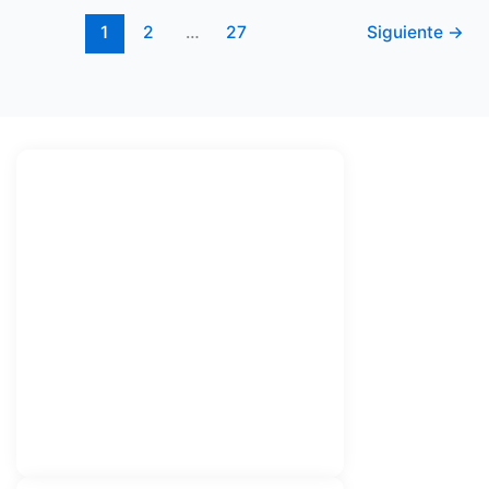
1
2
…
27
Siguiente
→