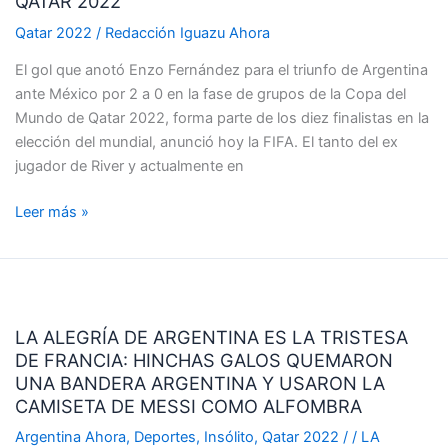
QATAR 2022
FERNÁNDEZ
A
Qatar 2022
/
Redacción Iguazu Ahora
MÉXICO
El gol que anotó Enzo Fernández para el triunfo de Argentina
ENTRE
ante México por 2 a 0 en la fase de grupos de la Copa del
LOS
Mundo de Qatar 2022, forma parte de los diez finalistas en la
DIEZ
elección del mundial, anunció hoy la FIFA. El tanto del ex
CANDIDATOS
jugador de River y actualmente en
AL
MEJOR
Leer más »
DE
QATAR
2022
LA
ALEGRÍA
LA ALEGRÍA DE ARGENTINA ES LA TRISTESA
DE
DE FRANCIA: HINCHAS GALOS QUEMARON
ARGENTINA
UNA BANDERA ARGENTINA Y USARON LA
ES
CAMISETA DE MESSI COMO ALFOMBRA
LA
TRISTESA
Argentina Ahora
,
Deportes
,
Insólito
,
Qatar 2022
/
/
LA