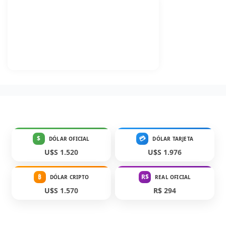
$
💳
DÓLAR OFICIAL
DÓLAR TARJETA
U$S 1.520
U$S 1.976
₿
R$
DÓLAR CRIPTO
REAL OFICIAL
U$S 1.570
R$ 294