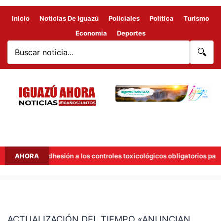
Inicio
Noticias De Iguazú
Policiales
Politica
Turismo
Economia
Deportes
🔍
añana la adhesión a los controles toxicológicos obligatorios para con
AHORA
ACTUALIZACIÓN
DEL
ACTUALIZACIÓN DEL TIEMPO «ANUNCIAN
TIEMPO