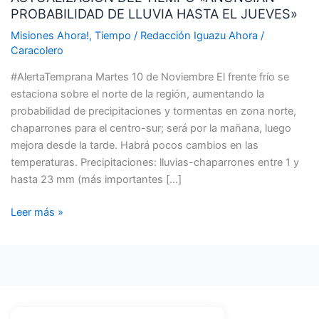
PROBABILIDAD DE LLUVIA HASTA EL JUEVES»
«ANUNCIAN
PROBABILIDAD
Misiones Ahora!
,
Tiempo
/
Redacción Iguazu Ahora
/
DE
Caracolero
LLUVIA
#AlertaTemprana Martes 10 de Noviembre El frente frío se
HASTA
estaciona sobre el norte de la región, aumentando la
EL
probabilidad de precipitaciones y tormentas en zona norte,
JUEVES»
chaparrones para el centro-sur; será por la mañana, luego
mejora desde la tarde. Habrá pocos cambios en las
temperaturas. Precipitaciones: lluvias-chaparrones entre 1 y
hasta 23 mm (más importantes […]
Leer más »