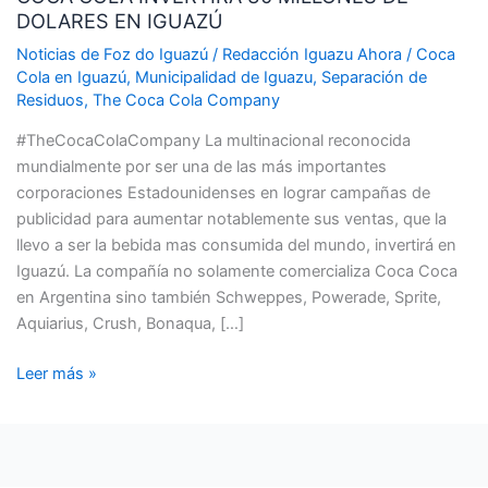
DOLARES EN IGUAZÚ
30
MILLONES
Noticias de Foz do Iguazú
/
Redacción Iguazu Ahora
/
Coca
DE
Cola en Iguazú
,
Municipalidad de Iguazu
,
Separación de
Residuos
,
The Coca Cola Company
DOLARES
EN
#TheCocaColaCompany La multinacional reconocida
IGUAZÚ
mundialmente por ser una de las más importantes
corporaciones Estadounidenses en lograr campañas de
publicidad para aumentar notablemente sus ventas, que la
llevo a ser la bebida mas consumida del mundo, invertirá en
Iguazú. La compañía no solamente comercializa Coca Coca
en Argentina sino también Schweppes, Powerade, Sprite,
Aquiarius, Crush, Bonaqua, […]
Leer más »