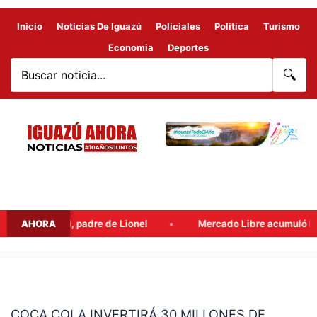
Inicio
Noticias De Iguazú
Policiales
Politica
Turismo
Economia
Deportes
🔍
Jorge Messi, padre de Lionel
AHORA
Mercado Libre acumuló benefici
COCA
COLA
COCA COLA INVERTIRÁ 30 MILLONES DE
INVERTIRÁ