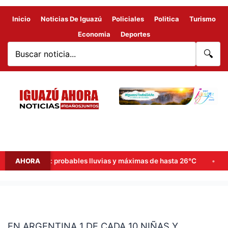
Inicio
Noticias De Iguazú
Policiales
Politica
Turismo
Economia
Deportes
🔍
n de semana: probables lluvias y máximas de hasta 26°C
AHORA
Goe
EN
ARGENTINA
EN ARGENTINA 1 DE CADA 10 NIÑAS Y
1