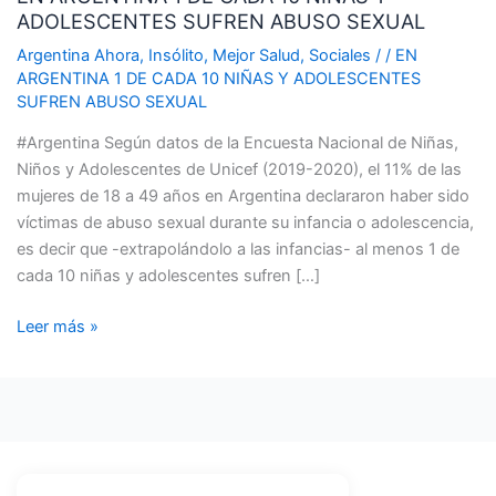
ADOLESCENTES SUFREN ABUSO SEXUAL
DE
CADA
Argentina Ahora
,
Insólito
,
Mejor Salud
,
Sociales
/
/
EN
10
ARGENTINA 1 DE CADA 10 NIÑAS Y ADOLESCENTES
SUFREN ABUSO SEXUAL
NIÑAS
Y
#Argentina Según datos de la Encuesta Nacional de Niñas,
ADOLESCENTES
Niños y Adolescentes de Unicef (2019-2020), el 11% de las
SUFREN
mujeres de 18 a 49 años en Argentina declararon haber sido
ABUSO
víctimas de abuso sexual durante su infancia o adolescencia,
SEXUAL
es decir que -extrapolándolo a las infancias- al menos 1 de
cada 10 niñas y adolescentes sufren […]
Leer más »