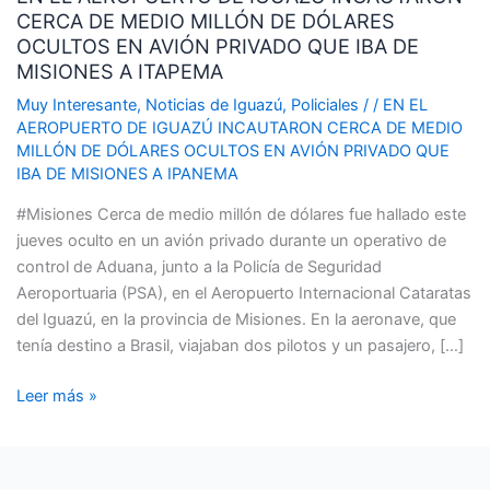
CERCA DE MEDIO MILLÓN DE DÓLARES
DE
OCULTOS EN AVIÓN PRIVADO QUE IBA DE
IGUAZÚ
MISIONES A ITAPEMA
INCAUTARON
CERCA
Muy Interesante
,
Noticias de Iguazú
,
Policiales
/
/
EN EL
AEROPUERTO DE IGUAZÚ INCAUTARON CERCA DE MEDIO
DE
MILLÓN DE DÓLARES OCULTOS EN AVIÓN PRIVADO QUE
MEDIO
IBA DE MISIONES A IPANEMA
MILLÓN
DE
#Misiones Cerca de medio millón de dólares fue hallado este
DÓLARES
jueves oculto en un avión privado durante un operativo de
OCULTOS
control de Aduana, junto a la Policía de Seguridad
EN
Aeroportuaria (PSA), en el Aeropuerto Internacional Cataratas
AVIÓN
del Iguazú, en la provincia de Misiones. En la aeronave, que
PRIVADO
tenía destino a Brasil, viajaban dos pilotos y un pasajero, […]
QUE
IBA
Leer más »
DE
MISIONES
A