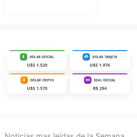
$
💳
DÓLAR OFICIAL
DÓLAR TARJETA
U$S 1.520
U$S 1.976
₿
R$
DÓLAR CRIPTO
REAL OFICIAL
U$S 1.570
R$ 294
Noticias mas leídas de la Semana