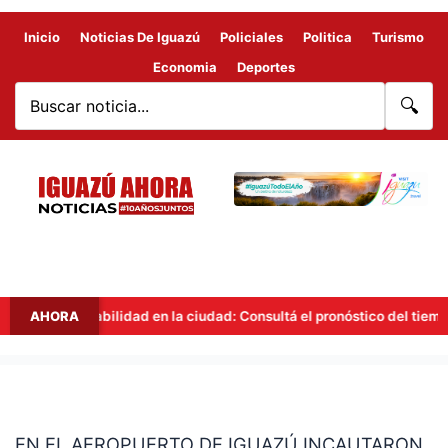
Inicio
Noticias De Iguazú
Policiales
Politica
Turismo
Economia
Deportes
🔍
Inestabilidad en la ciudad: Consultá el pronóstico del tiempo en 
AHORA
EN
EL
EN EL AEROPUERTO DE IGUAZÚ INCAUTARON
AEROPUERTO