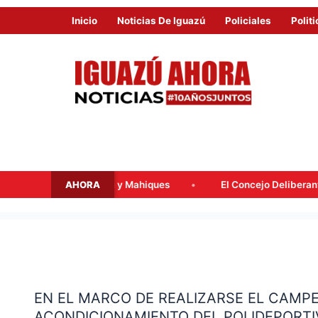
Inicio
Noticias De Iguazú
Policiales
Politi
AHORA
ssalacqua y Mahiques
El Concejo Deliberante tratará mañana 
EN
EL
EN EL MARCO DE REALIZARSE EL CAMP
MARCO
ACONDICIONAMIENTO DEL POLIDEPORTI
DE