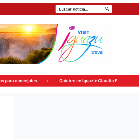
🔍
es
Quiebre en Iguazú: Claudio Filippa renunció a Encuentro