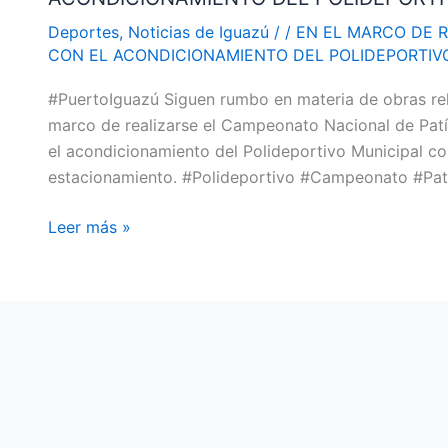
REALIZARSE
Deportes
,
Noticias de Iguazú
/
/
EN EL MARCO DE 
EL
CON EL ACONDICIONAMIENTO DEL POLIDEPORTIV
CAMPEONATO
#PuertoIguazú Siguen rumbo en materia de obras rela
DE
marco de realizarse el Campeonato Nacional de Patí
PATÍN
el acondicionamiento del Polideportivo Municipal co
COMENZARON
estacionamiento. #Polideportivo #Campeonato #Patí
CON
EL
Leer más »
ACONDICIONAMIENTO
DEL
POLIDEPORTIVO