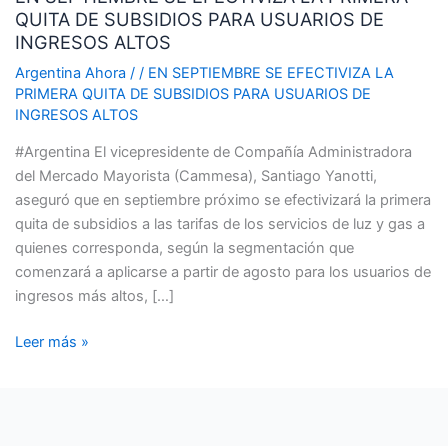
QUITA DE SUBSIDIOS PARA USUARIOS DE
EFECTIVIZA
INGRESOS ALTOS
LA
PRIMERA
Argentina Ahora
/
/
EN SEPTIEMBRE SE EFECTIVIZA LA
PRIMERA QUITA DE SUBSIDIOS PARA USUARIOS DE
QUITA
INGRESOS ALTOS
DE
SUBSIDIOS
#Argentina El vicepresidente de Compañía Administradora
PARA
del Mercado Mayorista (Cammesa), Santiago Yanotti,
USUARIOS
aseguró que en septiembre próximo se efectivizará la primera
DE
quita de subsidios a las tarifas de los servicios de luz y gas a
INGRESOS
quienes corresponda, según la segmentación que
ALTOS
comenzará a aplicarse a partir de agosto para los usuarios de
ingresos más altos, […]
Leer más »