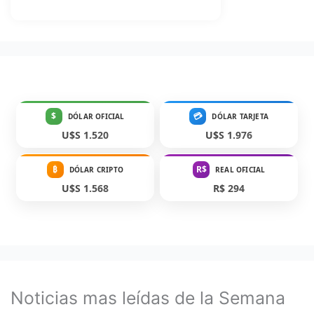
$
💳
DÓLAR OFICIAL
DÓLAR TARJETA
U$S 1.520
U$S 1.976
₿
R$
DÓLAR CRIPTO
REAL OFICIAL
U$S 1.568
R$ 294
Noticias mas leídas de la Semana