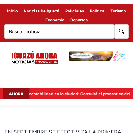
Inicio
Noticias De Iguazú
Policiales
Politica
Turismo
Economia
Deportes
🔍
AHORA
Inestabilidad en la ciudad: Consultá el pronóstico del tiemp
EN
SEPTIEMBRE
EN SEPTIEMBRE SE EFECTIVIZA LA PRIMERA
SE