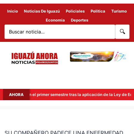
Inicio
Noticias De Iguazú
Policiales
Politica
Turismo
Economia
Deportes
🔍
illones en el primer semestre tras la aplicación de la Ley de Econo
AHORA
SU
COMPAÑERO
SU COMPAÑERO PADECE UNA ENFERMEDAD
PADECE