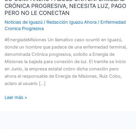
CRÓNICA PROGRESIVA, NECESITA LUZ, PAGO
UNA
PERO NO LE CONECTAN
ENFERMEDAD
CRÓNICA
Noticias de Iguazú
/
Redacción Iguazu Ahora
/
Enfermedad
Cronica Progresiva
PROGRESIVA,
NECESITA
#EnergiadeMisiones Un llamativo caso ocurrió en Iguazú,
LUZ,
donde un hombre que padece de una enfermedad terminal,
PAGO
denominada Crónica progresiva, solicito a Energía de
PERO
Misiones la bajada para conexión de luz. El tramite se inicio
NO
en Junio, la empresa estatal cobro dicha conexión pero
LE
ahora el responsable de Energia de Misiones, Ruiz Cobo,
CONECTAN
aclaro al usuario […]
Leer más »