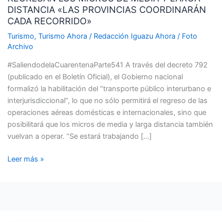
DISTANCIA «LAS PROVINCIAS COORDINARÁN
DE
CADA RECORRIDO»
MEDIA
Y
Turismo
,
Turismo Ahora
/
Redacción Iguazu Ahora
/
Foto
Archivo
LARGA
DISTANCIA
#SaliendodelaCuarentenaParte541 A través del decreto 792
«LAS
(publicado en el Boletín Oficial), el Gobierno nacional
PROVINCIAS
formalizó la habilitación del “transporte público interurbano e
COORDINARÁN
interjurisdiccional”, lo que no sólo permitirá el regreso de las
CADA
operaciones aéreas domésticas e internacionales, sino que
RECORRIDO»
posibilitará que los micros de media y larga distancia también
vuelvan a operar. “Se estará trabajando […]
Leer más »