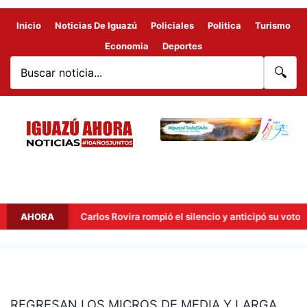
Inicio
Noticias De Iguazú
Policiales
Politica
Turismo
Economia
Deportes
🔍
rta
AHORA
Carlos Rovira rompió el silencio y anticipó su voto para
REGRESAN
LOS
REGRESAN LOS MICROS DE MEDIA Y LARGA
MICROS