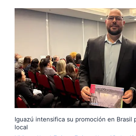
Iguazú
intensifica
su
promoción
en
Brasil
para
reactivar
el
turismo
y
reforzar
el
empleo
Iguazú intensifica su promoción en Brasil p
local
local