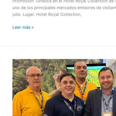
Promoción Turística en el Hotel Royal Collection de 
uno de los principales mercados emisores de visi
julio. Lugar: Hotel Royal Collection,
Leer más »
Iguazú
consolida
su
posicionamiento
regional
en
el
Festival
de