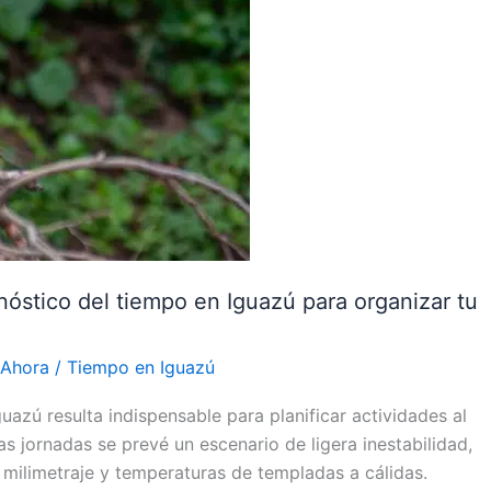
onóstico del tiempo en Iguazú para organizar tu
 Ahora
/
Tiempo en Iguazú
azú resulta indispensable para planificar actividades al
imas jornadas se prevé un escenario de ligera inestabilidad,
 milimetraje y temperaturas de templadas a cálidas.