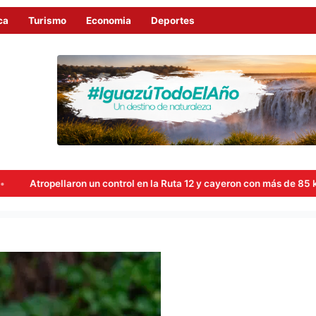
ca
Turismo
Economia
Deportes
n con más de 85 kilos de marihuana
Pretendía llevar «hielo 