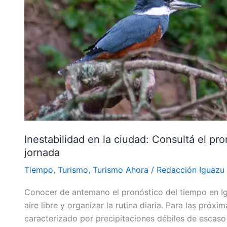
Consultá
el
pronóstico
del
tiempo
en
Iguazú
para
organizar
tu
Inestabilidad en la ciudad: Consultá el pr
jornada
jornada
Tiempo
,
Turismo
,
Turismo Ahora
/
Redacción Iguazu
Conocer de antemano el pronóstico del tiempo en Igu
aire libre y organizar la rutina diaria. Para las próx
caracterizado por precipitaciones débiles de escaso