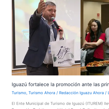
fortalece
la
promoción
ante
las
principales
agencias
de
San
Pablo
Iguazú fortalece la promoción ante las pr
Turismo
,
Turismo Ahora
/
Redacción Iguazu Ahora
/
El Ente Municipal de Turismo de Iguazú (ITUREM) ll