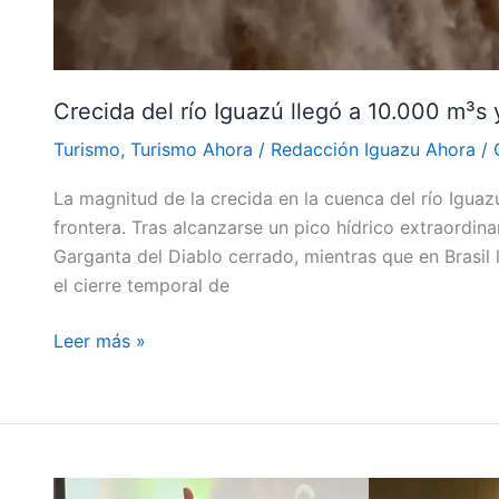
pasarelas
en
Brasil
y
Crecida del río Iguazú llegó a 10.000 m³s 
Argentina
Turismo
,
Turismo Ahora
/
Redacción Iguazu Ahora
/
La magnitud de la crecida en la cuenca del río Igu
frontera. Tras alcanzarse un pico hídrico extraordina
Garganta del Diablo cerrado, mientras que en Brasil
el cierre temporal de
Leer más »
Iguazú