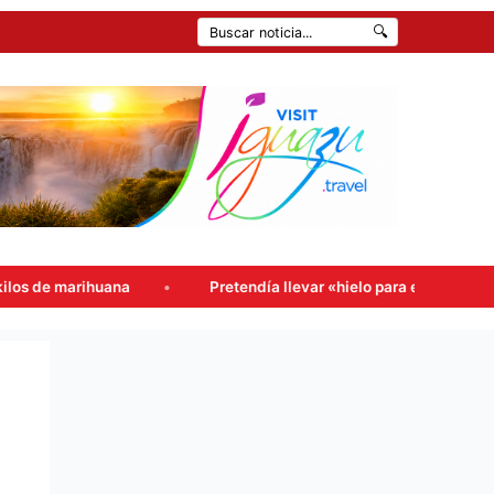
🔍
para el tereré» a la comisaría, pero escondía droga en la tapa