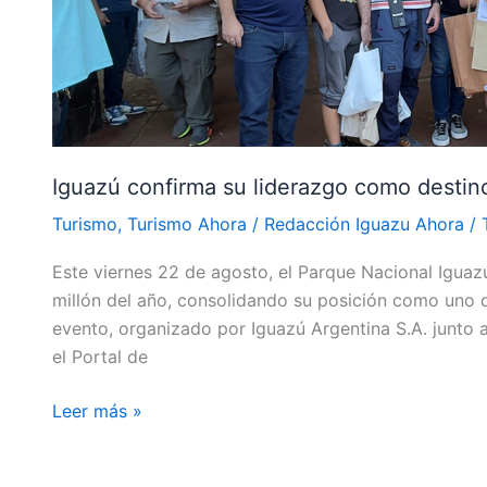
1
millón
de
visitantes
Iguazú confirma su liderazgo como destino 
Turismo
,
Turismo Ahora
/
Redacción Iguazu Ahora
/
Este viernes 22 de agosto, el Parque Nacional Iguazú
millón del año, consolidando su posición como uno d
evento, organizado por Iguazú Argentina S.A. junto a
el Portal de
Leer más »