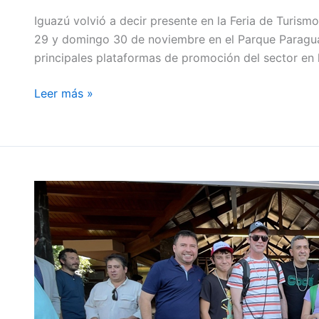
Iguazú volvió a decir presente en la Feria de Turis
29 y domingo 30 de noviembre en el Parque Paragua
principales plataformas de promoción del sector en 
Leer más »
Iguazú
confirma
su
liderazgo
como
destino
turístico
con