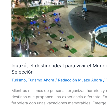
para
vivir
el
Mundial
entre
Cataratas,
gastronomía
y
el
aliento
Iguazú, el destino ideal para vivir el Mundi
a
Selección
la
Turismo
,
Turismo Ahora
/
Redacción Iguazu Ahora
/
Selección
Mientras millones de personas organizan horarios y 
destinos que proponen una experiencia diferente. En
futbolera con unas vacaciones memorables. Emerge a