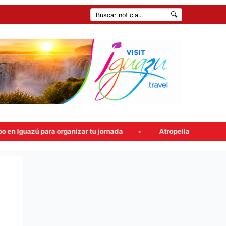
🔍
opellaron un control en la Ruta 12 y cayeron con más de 85 kilos de m