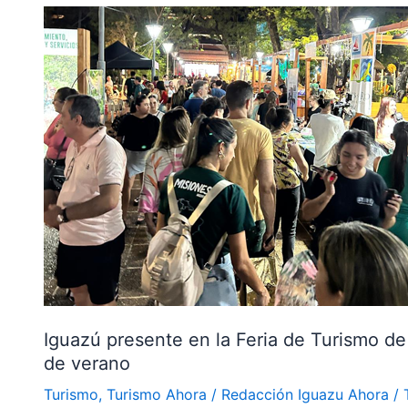
Iguazú
presente
en
la
Feria
de
Turismo
de
Misiones
2025:
una
vidriera
para
la
Iguazú presente en la Feria de Turismo de
temporada
de verano
de
Turismo
,
Turismo Ahora
/
Redacción Iguazu Ahora
/
verano