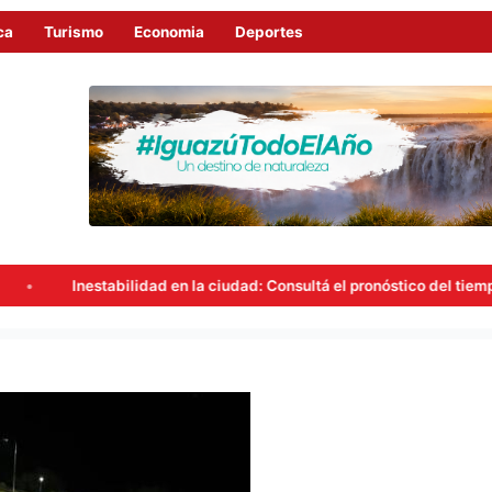
ca
Turismo
Economia
Deportes
onóstico del tiempo en Iguazú para organizar tu jornada
Atr