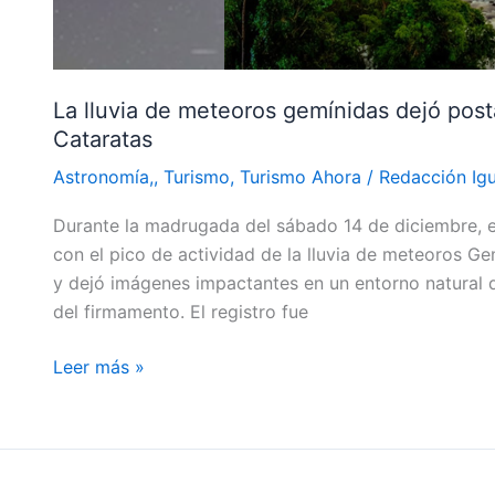
cielo
nocturno
de
las
La lluvia de meteoros gemínidas dejó posta
Cataratas
Cataratas
Astronomía,
,
Turismo
,
Turismo Ahora
/
Redacción Ig
Durante la madrugada del sábado 14 de diciembre, e
con el pico de actividad de la lluvia de meteoros G
y dejó imágenes impactantes en un entorno natural d
del firmamento. El registro fue
Leer más »