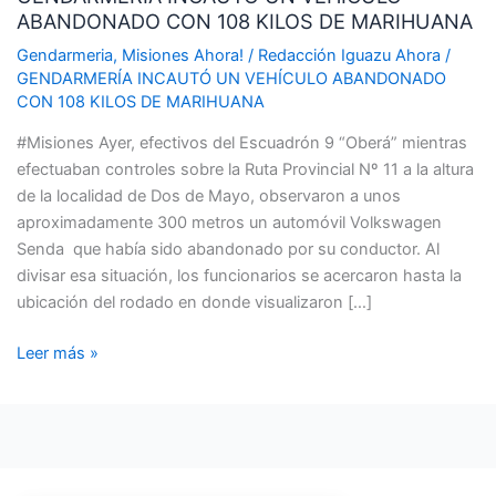
ABANDONADO CON 108 KILOS DE MARIHUANA
VEHÍCULO
ABANDONADO
Gendarmeria
,
Misiones Ahora!
/
Redacción Iguazu Ahora
/
CON
GENDARMERÍA INCAUTÓ UN VEHÍCULO ABANDONADO
CON 108 KILOS DE MARIHUANA
108
KILOS
#Misiones Ayer, efectivos del Escuadrón 9 “Oberá” mientras
DE
efectuaban controles sobre la Ruta Provincial Nº 11 a la altura
MARIHUANA
de la localidad de Dos de Mayo, observaron a unos
aproximadamente 300 metros un automóvil Volkswagen
Senda que había sido abandonado por su conductor. Al
divisar esa situación, los funcionarios se acercaron hasta la
ubicación del rodado en donde visualizaron […]
Leer más »