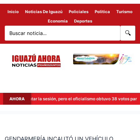
Inicio
Noticias De Iguazú
Policiales
Politica
Turismo
Economia
Deportes
🔍
tentó levantar la sesión, pero el oficialismo obtuvo 38 votos para mant
AHORA
GENDARMERÍA
INCAUTÓ
GENDARMERÍA INCAUTÓ UN VEHÍCULO
UN