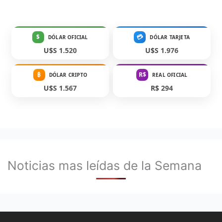
$
💳
DÓLAR OFICIAL
DÓLAR TARJETA
U$S 1.520
U$S 1.976
₿
R$
DÓLAR CRIPTO
REAL OFICIAL
U$S 1.567
R$ 294
Noticias mas leídas de la Semana