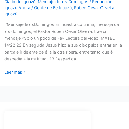
«SOLO
Diario de Iguazú
,
Mensaje de los Domingos
/
Redacción
UN
Iguazu Ahora
/
Gente de Fe Iguazú
,
Ruben Cesar Oliveira
Iguazú
POCO
DE
#MensajedelosDomingos En nuestra columna, mensaje de
FE»
los domingos, el Pastor Ruben Cesar Oliveira, trae un
mensaje «Solo un poco de Fe» Lectura del video: MATEO
14:22 22 En seguida Jesús hizo a sus discípulos entrar en la
barca e ir delante de él a la otra ribera, entre tanto que él
despedía a la multitud. 23 Despedida
Leer más »