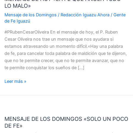
LO MALO»
«LA
FE
Mensaje de los Domingos
/
Redacción Iguazu Ahora
/
Gente
QUE
de Fe Iguazú
ANULA
#PRubenCesarOliveira En el mensaje de hoy, el P. Ruben
TODO
Cesar Oliveira nos trae un mensaje que nos ayudara si
LO
estamos atravesando un momento difícil.«Hay una palabra
MALO»
de fe, para cancelar toda palabra de maldición que te dijeron,
que no te permite crecer, que no te permite avanzar, que no
te permite conquistar los sueños de […]
Leer más »
MENSAJE
DE
MENSAJE DE LOS DOMINGOS «SOLO UN POCO
LOS
DE FE»
DOMINGOS