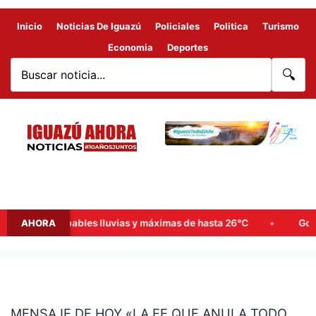
Inicio
Noticias De Iguazú
Policiales
Politica
Turismo
Economia
Deportes
🔍
emana: probables lluvias y máximas de hasta 26°C
AHORA
Goerling, 
MENSAJE
DE
MENSAJE DE HOY «LA FE QUE ANULA TODO
HOY