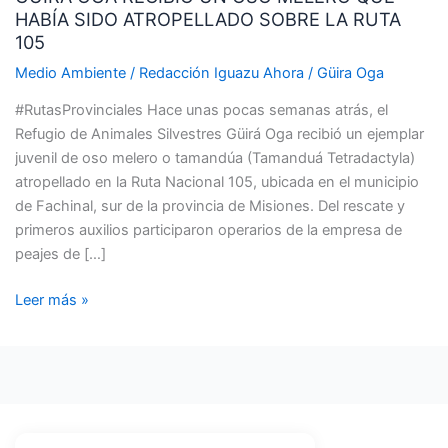
HABÍA SIDO ATROPELLADO SOBRE LA RUTA
UN
105
OSO
MELERO
Medio Ambiente
/
Redacción Iguazu Ahora
/
Güira Oga
QUE
#RutasProvinciales Hace unas pocas semanas atrás, el
HABÍA
Refugio de Animales Silvestres Güirá Oga recibió un ejemplar
SIDO
juvenil de oso melero o tamandúa (Tamanduá Tetradactyla)
ATROPELLADO
atropellado en la Ruta Nacional 105, ubicada en el municipio
SOBRE
de Fachinal, sur de la provincia de Misiones. Del rescate y
LA
primeros auxilios participaron operarios de la empresa de
RUTA
peajes de […]
105
Leer más »