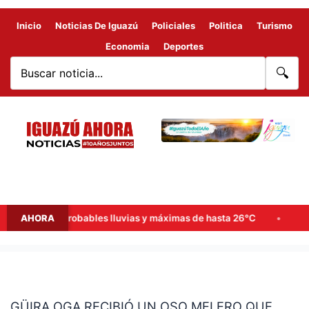
Inicio
Noticias De Iguazú
Policiales
Politica
Turismo
Economia
Deportes
🔍
e semana: probables lluvias y máximas de hasta 26°C
AHORA
Goerli
GÜIRA
OGA
GÜIRA OGA RECIBIÓ UN OSO MELERO QUE
RECIBIÓ