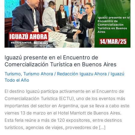
el
Encuentro
de
Comercialización
Turística
en
Buenos
Iguazú presente en el Encuentro de
Aires
Comercialización Turística en Buenos Aires
Turismo
,
Turismo Ahora
/
Redacción Iguazu Ahora
/
Iguazú
Todo el Año
El destino Iguazú participa activamente en el Encuentro de
Comercialización Turística (ECTU), uno de los eventos más
importantes del sector en Argentina, que se lleva a cabo este
viernes 13 de marzo en el Hotel Marriott de Buenos Aires.
Esta feria reúne a más de 120 expositores, entre destinos
turísticos, agencias de viajes, proveedores de […]