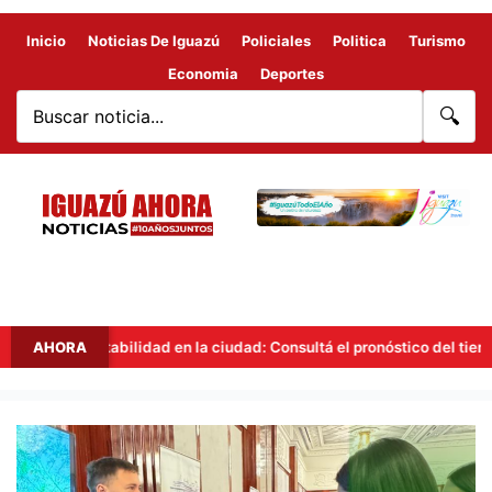
Inicio
Noticias De Iguazú
Policiales
Politica
Turismo
Economia
Deportes
🔍
Inestabilidad en la ciudad: Consultá el pronóstico del tiempo en 
AHORA
Iguazú
presente
en