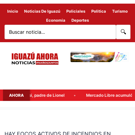
Inicio
Noticias De Iguazú
Policiales
Politica
Turismo
Economia
Deportes
🔍
 Jorge Messi, padre de Lionel
AHORA
Mercado Libre acumuló benefic
HAY
FOCOS
HAY FOCOS ACTIVOS DE INCENDIOS EN
ACTIVOS