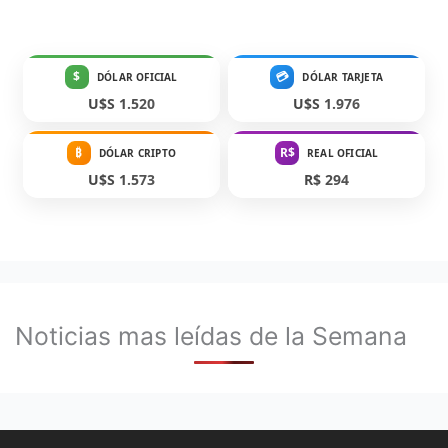
$
💳
DÓLAR OFICIAL
DÓLAR TARJETA
U$S 1.520
U$S 1.976
₿
R$
DÓLAR CRIPTO
REAL OFICIAL
U$S 1.573
R$ 294
Noticias mas leídas de la Semana