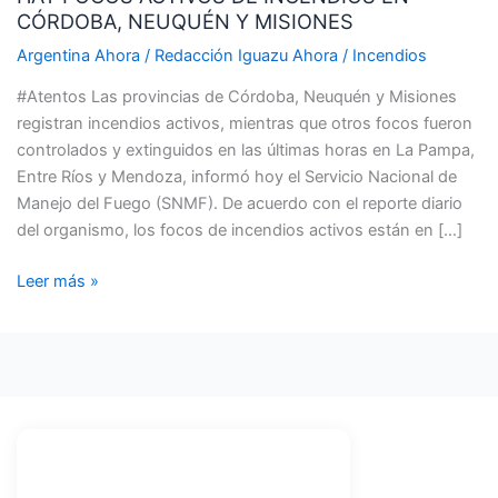
CÓRDOBA, NEUQUÉN Y MISIONES
DE
INCENDIOS
Argentina Ahora
/
Redacción Iguazu Ahora
/
Incendios
EN
#Atentos Las provincias de Córdoba, Neuquén y Misiones
CÓRDOBA,
registran incendios activos, mientras que otros focos fueron
NEUQUÉN
controlados y extinguidos en las últimas horas en La Pampa,
Y
Entre Ríos y Mendoza, informó hoy el Servicio Nacional de
MISIONES
Manejo del Fuego (SNMF). De acuerdo con el reporte diario
del organismo, los focos de incendios activos están en […]
Leer más »