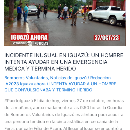
IGUAZÚ:
UN
HOMBRE
INTENTA
AYUDAR
EN
UNA
INCIDENTE INUSUAL EN IGUAZÚ: UN HOMBRE
EMERGENCIA
INTENTA AYUDAR EN UNA EMERGENCIA
MÉDICA
MÉDICA Y TERMINA HERIDO
Y
TERMINA
Bomberos Voluntarios
,
Noticias de Iguazú
/
Redaccion
HERIDO
IA2023 Iguazu ahora
/
INTENTA AYUDAR A UN HOMBRE
QUE CONVULSIONABA Y TERMINO HERIDO
#PuertoIguazú El día de hoy, viernes 27 de octubre, en horas
de la mañana, aproximadamente a las 9:50 horas la Guardia
de Bomberos Voluntarios de Iguazú es alertada para acudir a
una persona tendida en la cinta asfáltica en cercanía de la
Feria, por calle Félix de Azara. Al llegar al lugar se encontró a