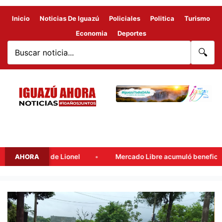
Inicio
Noticias De Iguazú
Policiales
Politica
Turismo
Economia
Deportes
🔍
si, padre de Lionel
AHORA
Mercado Libre acumuló beneficios fisca
INCIDENTE
INUSUAL
EN