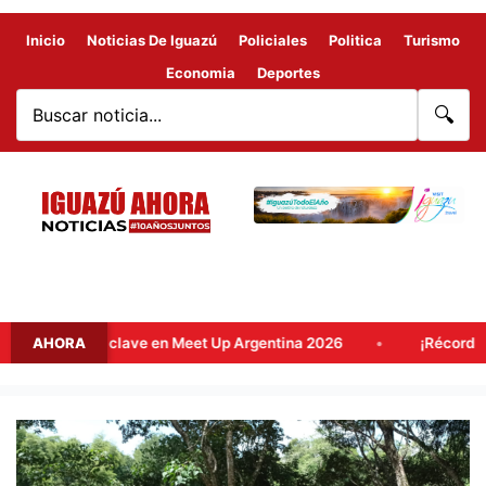
Inicio
Noticias De Iguazú
Policiales
Politica
Turismo
Economia
Deportes
🔍
 destino clave en Meet Up Argentina 2026
AHORA
¡Récord históric
PRIMERA
MAÑANA
DE