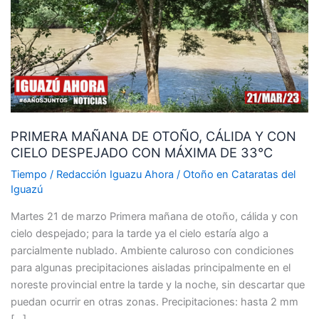
OTOÑO,
CÁLIDA
Y
CON
CIELO
DESPEJADO
CON
PRIMERA MAÑANA DE OTOÑO, CÁLIDA Y CON
MÁXIMA
CIELO DESPEJADO CON MÁXIMA DE 33°C
DE
33°C
Tiempo
/
Redacción Iguazu Ahora
/
Otoño en Cataratas del
Iguazú
Martes 21 de marzo Primera mañana de otoño, cálida y con
cielo despejado; para la tarde ya el cielo estaría algo a
parcialmente nublado. Ambiente caluroso con condiciones
para algunas precipitaciones aisladas principalmente en el
noreste provincial entre la tarde y la noche, sin descartar que
puedan ocurrir en otras zonas. Precipitaciones: hasta 2 mm
[…]