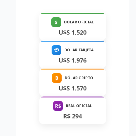
$
DÓLAR OFICIAL
U$S 1.520
💳
DÓLAR TARJETA
U$S 1.976
₿
DÓLAR CRIPTO
U$S 1.570
R$
REAL OFICIAL
R$ 294