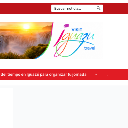
🔍
azú para organizar tu jornada
Atropellaron un control en la