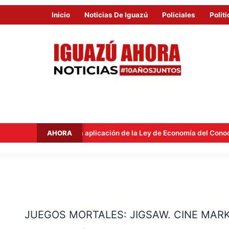
Inicio
Noticias De Iguazú
Policiales
Politi
AHORA
 tras la aplicación de la Ley de Economía del Conocimiento
JUEGOS
MORTALES:
JUEGOS MORTALES: JIGSAW. CINE MAR
JIGSAW.
CINE