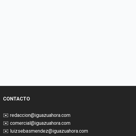
CONTACTO
✉️
redaccion@iguazuahora.com
✉️
comercial@iguazuahora.com
✉️
luizsebasmendez@iguazuahora.com