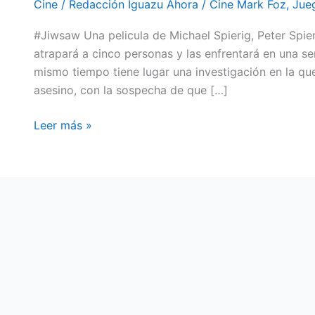
Cine
/
Redacción Iguazu Ahora
/
Cine Mark Foz
,
Jue
MARK
#Jiwsaw Una pelicula de Michael Spierig, Peter Spier
FOZ
atrapará a cinco personas y las enfrentará en una se
DO
mismo tiempo tiene lugar una investigación en la que
IGUAZU
asesino, con la sospecha de que […]
Leer más »