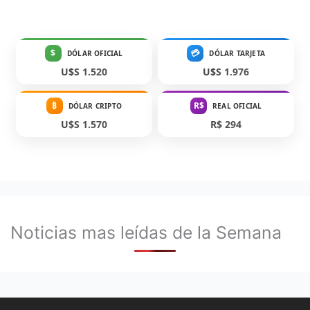
$
💳
DÓLAR OFICIAL
DÓLAR TARJETA
U$S 1.520
U$S 1.976
₿
R$
DÓLAR CRIPTO
REAL OFICIAL
U$S 1.570
R$ 294
Noticias mas leídas de la Semana