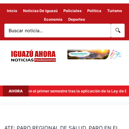
Inicio
Noticias De Iguazú
Policiales
Politica
Turismo
Economia
Deportes
🔍
millones en el primer semestre tras la aplicación de la Ley de Econo
AHORA
ATE:
PARO
ATE: PARO REGIONAL DE SALUD. PARO EN EL
REGIONAL