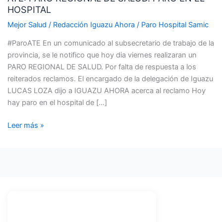
HOSPITAL
DE
SALUD.
Mejor Salud
/
Redacción Iguazu Ahora
/
Paro Hospital Samic
PARO
#ParoATE En un comunicado al subsecretario de trabajo de la
EN
provincia, se le notifico que hoy dia viernes realizaran un
EL
PARO REGIONAL DE SALUD. Por falta de respuesta a los
HOSPITAL
reiterados reclamos. El encargado de la delegación de Iguazu
LUCAS LOZA dijo a IGUAZU AHORA acerca al reclamo Hoy
hay paro en el hospital de […]
Leer más »