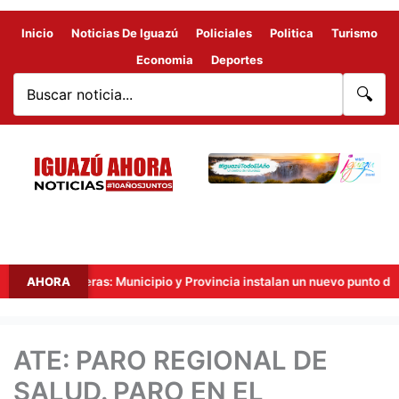
Inicio
Noticias De Iguazú
Policiales
Politica
Turismo
Economia
Deportes
🔍
es Fronteras: Municipio y Provincia instalan un nuevo punto de videov
AHORA
ATE: PARO REGIONAL DE
SALUD. PARO EN EL