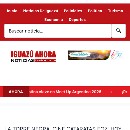
Inicio
Noticias De Iguazú
Policiales
Politica
Turismo
Economia
Deportes
🔍
a como destino clave en Meet Up Argentina 2026
AHORA
¡Récord hi
LA
TORRE
LA TORRE NEGRA. CINE CATARATAS FOZ. HOY
NEGRA.