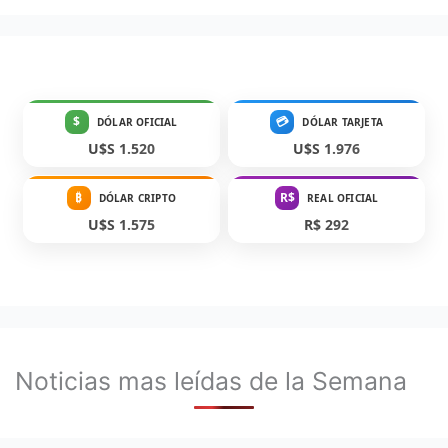
$
💳
DÓLAR OFICIAL
DÓLAR TARJETA
U$S 1.520
U$S 1.976
₿
R$
DÓLAR CRIPTO
REAL OFICIAL
U$S 1.575
R$ 292
Noticias mas leídas de la Semana