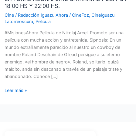
18:00 HS Y 22:00 HS.
CINE
CATARATAS
Cine
/
Redacción Iguazu Ahora
/
CineFoz
,
CineIguazu
,
FOZ.
Latorreoscura
,
Pelicula
HOY
#MisionesAhora Película de Nikolaj Arcel. Promete ser una
18:00
película con mucha acción y entretenida. Sipnosis: En un
HS
mundo extrañamente parecido al nuestro un cowboy de
Y
nombre Roland Deschain de Gilead persigue a su eterno
22:00
enemigo, «el hombre de negro». Roland, solitario, quizá
HS.
maldito, anda sin descanso a través de un paisaje triste y
abandonado. Conoce […]
Leer más »