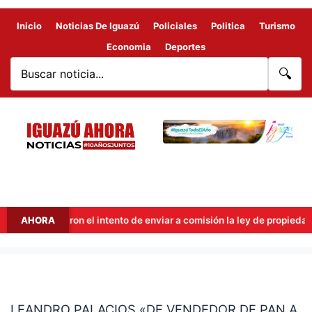
Inicio
Noticias De Iguazú
Policiales
Politica
Turismo
Economia
Deportes
🔍
ecut frenaron el intento de enviar a comisión la ley de propiedad pri
AHORA
LEANDRO
PALACIOS
LEANDRO PALACIOS «DE VENDEDOR DE PAN A
«DE