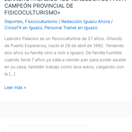
CAMPEÓN PROVINCIAL DE
VENDEDOR
FISICOCULTURISMO»
DE
PAN
Deportes
,
Fisicoculturismo
/
Redacción Iguazu Ahora
/
CrossFit en Iguazú
,
Personal Trainer en Iguazú
A
CAMPEÓN
Leandro Palacios es un fisicoculturista de 27 años. Oriundo
PROVINCIAL
de Puerto Esperanza, nació el 28 de abril de 1992. Teniendo
DE
dos años su familia vino a vivir a Iguazú. De familia humilde
FISICOCULTURISMO»
cuando tenia 7 años ya salia a vender pan para poder ayudar
en su casa, también trabajo como lava autos, cargando con
la […]
Leer más »