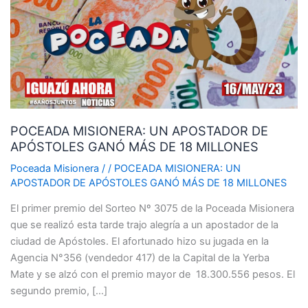
APOSTADOR
DE
APÓSTOLES
GANÓ
MÁS
DE
18
POCEADA MISIONERA: UN APOSTADOR DE
MILLONES
APÓSTOLES GANÓ MÁS DE 18 MILLONES
Poceada Misionera
/
/
POCEADA MISIONERA: UN
APOSTADOR DE APÓSTOLES GANÓ MÁS DE 18 MILLONES
El primer premio del Sorteo Nº 3075 de la Poceada Misionera
que se realizó esta tarde trajo alegría a un apostador de la
ciudad de Apóstoles. El afortunado hizo su jugada en la
Agencia N°356 (vendedor 417) de la Capital de la Yerba
Mate y se alzó con el premio mayor de 18.300.556 pesos. El
segundo premio, […]