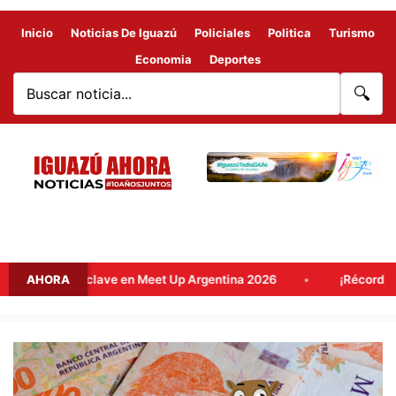
Inicio
Noticias De Iguazú
Policiales
Politica
Turismo
Economia
Deportes
🔍
 destino clave en Meet Up Argentina 2026
AHORA
¡Récord histórico
POCEADA
MISIONERA:
UN