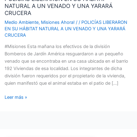
NATURAL A UN VENADO Y UNA YARARÁ
SU
CRUCERA
HÁBITAT
NATURAL
Medio Ambiente
,
Misiones Ahora!
/
/
POLICÍAS LIBERARON
EN SU HÁBITAT NATURAL A UN VENADO Y UNA YARARÁ
A
CRUCERA
UN
VENADO
#Misiones Esta mañana los efectivos de la división
Y
Bomberos de Jardín América resguardaron a un pequeño
UNA
venado que se encontraba en una casa ubicada en el barrio
YARARÁ
192 Viviendas de esa localidad. Los integrantes de dicha
CRUCERA
división fueron requeridos por el propietario de la vivienda,
quien manifestó que el animal estaba en el patio de […]
Leer más »