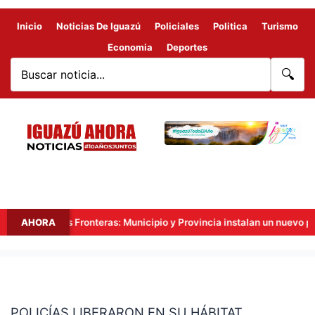
Inicio
Noticias De Iguazú
Policiales
Politica
Turismo
Economia
Deportes
🔍
Hito Tres Fronteras: Municipio y Provincia instalan un nuevo punto 
AHORA
POLICÍAS
LIBERARON
POLICÍAS LIBERARON EN SU HÁBITAT
EN