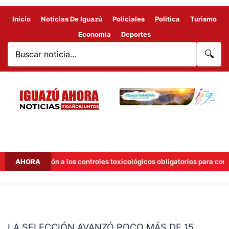
Inicio
Noticias De Iguazú
Policiales
Politica
Turismo
Economia
Deportes
🔍
 la adhesión a los controles toxicológicos obligatorios para concejal
AHORA
LA
SELECCIÓN
LA SELECCIÓN AVANZÓ POCO MÁS DE 15
AVANZÓ