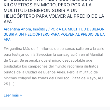
KILÓMETROS EN MICRO, PERO POR A LA
POCO
MULTITUD DEBIERON SUBIR A UN
MÁS
HELICÓPTERO PARA VOLVER AL PREDIO DE LA
DE
AFA
15
KILÓMETROS
Argentina Ahora
,
Insólito
/
/
POR A LA MULTITUD DEBIERON
SUBIR A UN HELICÓPTERO PARA VOLVER AL PREDIO DE LA
EN
AFA
MICRO,
PERO
#Argentina Más de 4 millones de personas salieron a la calle
POR
para festejar con la Selección la consagración en el Mundial
A
de Qatar. Se esperaba que el micro descapotable que
LA
trasladaba los campeones del mundo recorriera distintos
MULTITUD
puntos de la Ciudad de Buenos Aires. Pero la multitud de
DEBIERON
hinchas colapsó las zonas del Obelisco, Plaza de Mayo, AU
SUBIR
25 […]
A
UN
Leer más »
HELICÓPTERO
PARA