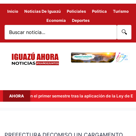
Inicio
Noticias De Iguazú
Policiales
Politica
Turismo
Economia
Deportes
🔍
illones en el primer semestre tras la aplicación de la Ley de Econo
AHORA
PREFECTURA
DECOMISO
PREFECTURA DECOMISO UN CARGAMENTO
UN