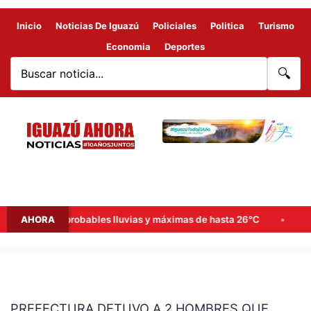
Inicio
Noticias De Iguazú
Policiales
Politica
Turismo
Economia
Deportes
🔍
e semana: probables lluvias y máximas de hasta 26°C
AHORA
Goerli
PREFECTURA
DETUVO
PREFECTURA DETUVO A 2 HOMBRES QUE
A