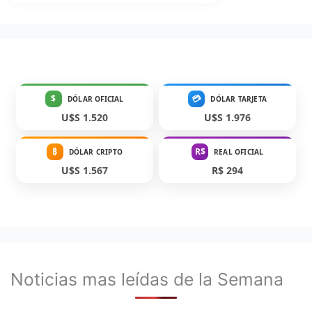
$
💳
DÓLAR OFICIAL
DÓLAR TARJETA
U$S 1.520
U$S 1.976
₿
R$
DÓLAR CRIPTO
REAL OFICIAL
U$S 1.567
R$ 294
Noticias mas leídas de la Semana