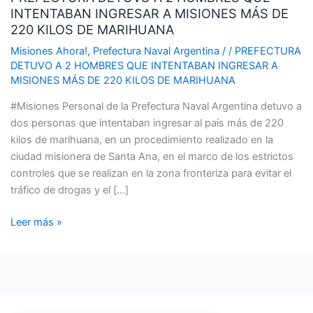
INTENTABAN INGRESAR A MISIONES MÁS DE
2
220 KILOS DE MARIHUANA
HOMBRES
QUE
Misiones Ahora!
,
Prefectura Naval Argentina
/
/
PREFECTURA
DETUVO A 2 HOMBRES QUE INTENTABAN INGRESAR A
INTENTABAN
MISIONES MÁS DE 220 KILOS DE MARIHUANA
INGRESAR
A
#Misiones Personal de la Prefectura Naval Argentina detuvo a
MISIONES
dos personas que intentaban ingresar al país más de 220
MÁS
kilos de marihuana, en un procedimiento realizado en la
DE
ciudad misionera de Santa Ana, en el marco de los estrictos
220
controles que se realizan en la zona fronteriza para evitar el
KILOS
tráfico de drogas y el […]
DE
MARIHUANA
Leer más »