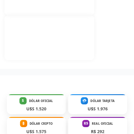
$
💳
DÓLAR OFICIAL
DÓLAR TARJETA
U$S 1.520
U$S 1.976
₿
R$
DÓLAR CRIPTO
REAL OFICIAL
U$S 1.575
R$ 292