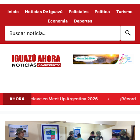
Inicio
Noticias De Iguazú
Policiales
Politica
Turismo
Economia
Deportes
🔍
 destino clave en Meet Up Argentina 2026
AHORA
¡Récord histórico
PREFECTURA
DETUVO
A