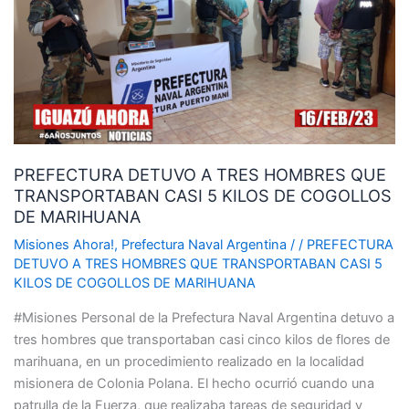
TRES
HOMBRES
QUE
TRANSPORTABAN
CASI
5
KILOS
PREFECTURA DETUVO A TRES HOMBRES QUE
DE
TRANSPORTABAN CASI 5 KILOS DE COGOLLOS
COGOLLOS
DE MARIHUANA
DE
MARIHUANA
Misiones Ahora!
,
Prefectura Naval Argentina
/
/
PREFECTURA
DETUVO A TRES HOMBRES QUE TRANSPORTABAN CASI 5
KILOS DE COGOLLOS DE MARIHUANA
#Misiones Personal de la Prefectura Naval Argentina detuvo a
tres hombres que transportaban casi cinco kilos de flores de
marihuana, en un procedimiento realizado en la localidad
misionera de Colonia Polana. El hecho ocurrió cuando una
patrulla de la Fuerza, que realizaba tareas de seguridad y