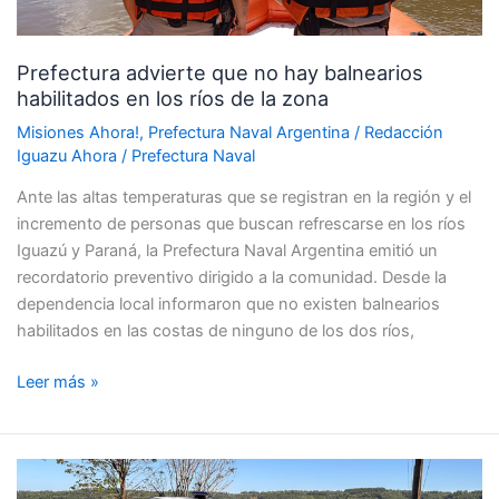
en
los
Prefectura advierte que no hay balnearios
ríos
habilitados en los ríos de la zona
de
la
Misiones Ahora!
,
Prefectura Naval Argentina
/
Redacción
zona
Iguazu Ahora
/
Prefectura Naval
Ante las altas temperaturas que se registran en la región y el
incremento de personas que buscan refrescarse en los ríos
Iguazú y Paraná, la Prefectura Naval Argentina emitió un
recordatorio preventivo dirigido a la comunidad. Desde la
dependencia local informaron que no existen balnearios
habilitados en las costas de ninguno de los dos ríos,
Leer más »
Prefectura
secuestró