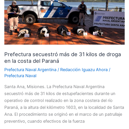
más
de
31
kilos
de
droga
en
Prefectura secuestró más de 31 kilos de droga
la
en la costa del Paraná
costa
del
Prefectura Naval Argentina
/
Redacción Iguazu Ahora
/
Paraná
Prefectura Naval
Santa Ana, Misiones. La Prefectura Naval Argentina
secuestró más de 31 kilos de estupefacientes durante un
operativo de control realizado en la zona costera del río
Paraná, a la altura del kilómetro 1603, en la localidad de Santa
Ana. El procedimiento se originó en el marco de un patrullaje
preventivo, cuando efectivos de la fuerza