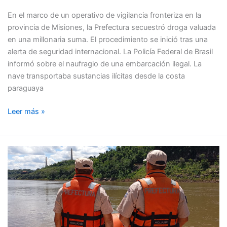
tiroteo
En el marco de un operativo de vigilancia fronteriza en la
en
provincia de Misiones, la Prefectura secuestró droga valuada
el
en una millonaria suma. El procedimiento se inició tras una
río
alerta de seguridad internacional. La Policía Federal de Brasil
Paraná
informó sobre el naufragio de una embarcación ilegal. La
nave transportaba sustancias ilícitas desde la costa
paraguaya
Leer más »
Prefectura
advierte
que
no
hay
balnearios
habilitados