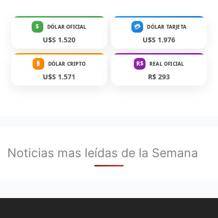
$
💳
DÓLAR OFICIAL
DÓLAR TARJETA
U$S 1.520
U$S 1.976
₿
R$
DÓLAR CRIPTO
REAL OFICIAL
U$S 1.571
R$ 293
Noticias mas leídas de la Semana