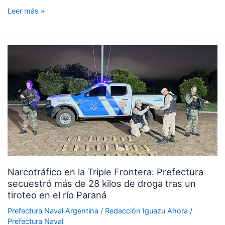
Leer más »
Narcotráfico
en
la
Triple
Frontera:
Prefectura
secuestró
más
de
28
Narcotráfico en la Triple Frontera: Prefectura
kilos
secuestró más de 28 kilos de droga tras un
de
tiroteo en el río Paraná
droga
tras
Prefectura Naval Argentina
/
Redacción Iguazu Ahora
/
un
Prefectura Naval