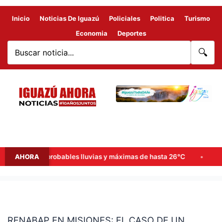
Inicio
Noticias De Iguazú
Policiales
Politica
Turismo
Economia
Deportes
🔍
de semana: probables lluvias y máximas de hasta 26°C
AHORA
Goerl
RENABAP
EN
RENABAP EN MISIONES: EL CASO DE UN
MISIONES: