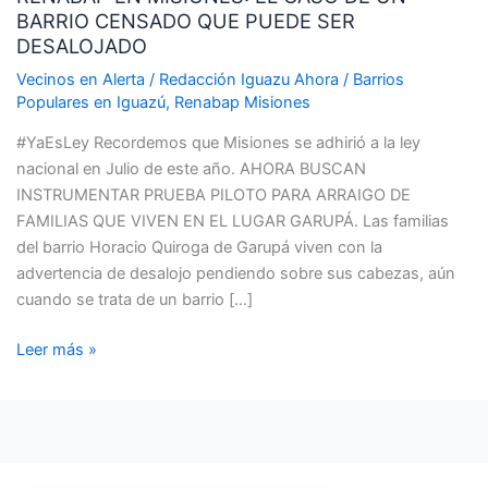
BARRIO CENSADO QUE PUEDE SER
EL
DESALOJADO
CASO
DE
Vecinos en Alerta
/
Redacción Iguazu Ahora
/
Barrios
Populares en Iguazú
,
Renabap Misiones
UN
BARRIO
#YaEsLey Recordemos que Misiones se adhirió a la ley
CENSADO
nacional en Julio de este año. AHORA BUSCAN
QUE
INSTRUMENTAR PRUEBA PILOTO PARA ARRAIGO DE
PUEDE
FAMILIAS QUE VIVEN EN EL LUGAR GARUPÁ. Las familias
SER
del barrio Horacio Quiroga de Garupá viven con la
DESALOJADO
advertencia de desalojo pendiendo sobre sus cabezas, aún
cuando se trata de un barrio […]
Leer más »