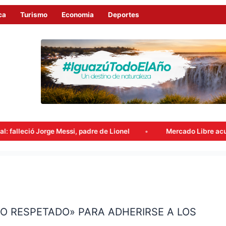
ca
Turismo
Economia
Deportes
 Messi, padre de Lionel
Mercado Libre acumuló beneficios f
TO RESPETADO» PARA ADHERIRSE A LOS