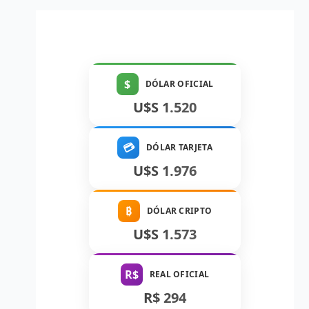
$
DÓLAR OFICIAL
U$S 1.520
💳
DÓLAR TARJETA
U$S 1.976
₿
DÓLAR CRIPTO
U$S 1.573
R$
REAL OFICIAL
R$ 294