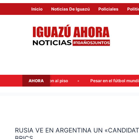
Inicio
Noticias De Iguazú
Policiales
Politi
AHORA
ispararon al piso
Pesar en el fútbol mundial: falleció Jorge
RUSIA
VE
RUSIA VE EN ARGENTINA UN «CANDIDA
EN
BRICS
ARGENTINA