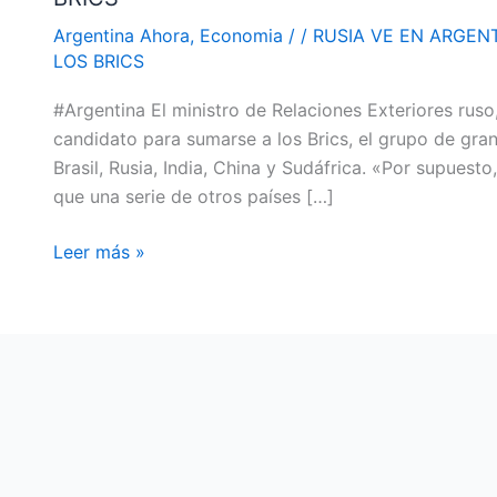
UN
Argentina Ahora
,
Economia
/
/
RUSIA VE EN ARGEN
«CANDIDATO
LOS BRICS
RESPETADO»
#Argentina El ministro de Relaciones Exteriores ruso
PARA
candidato para sumarse a los Brics, el grupo de gr
ADHERIRSE
Brasil, Rusia, India, China y Sudáfrica. «Por supuest
A
que una serie de otros países […]
LOS
BRICS
Leer más »