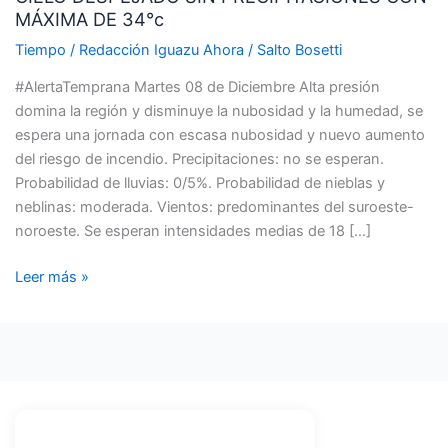
MÁXIMA DE 34°c
PRECIPITACIONES
CON
Tiempo
/
Redacción Iguazu Ahora
/
Salto Bosetti
MÁXIMA
#AlertaTemprana Martes 08 de Diciembre Alta presión
DE
domina la región y disminuye la nubosidad y la humedad, se
34°c
espera una jornada con escasa nubosidad y nuevo aumento
del riesgo de incendio. Precipitaciones: no se esperan.
Probabilidad de lluvias: 0/5%. Probabilidad de nieblas y
neblinas: moderada. Vientos: predominantes del suroeste-
noroeste. Se esperan intensidades medias de 18 […]
Leer más »