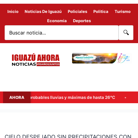
Inicio
Noticias De Iguazú
Policiales
Politica
Turismo
Economia
Deportes
🔍
de semana: probables lluvias y máximas de hasta 26°C
AHORA
Goerl
CIELO
DESPEJADO
CIELO DESPEJADO SIN PRECIPITACIONES CON
SIN