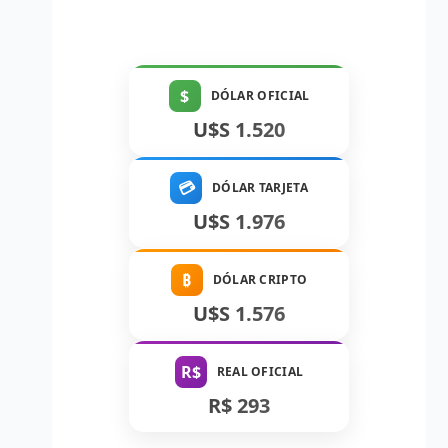
$
DÓLAR OFICIAL
U$S 1.520
💳
DÓLAR TARJETA
U$S 1.976
₿
DÓLAR CRIPTO
U$S 1.576
R$
REAL OFICIAL
R$ 293