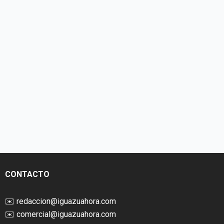
CONTACTO
✉️
redaccion@iguazuahora.com
✉️
comercial@iguazuahora.com