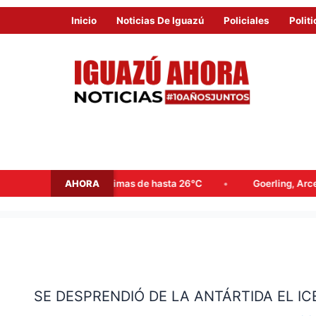
Inicio
Noticias De Iguazú
Policiales
Politi
AHORA
as y máximas de hasta 26°C
Goerling, Arce y Rojas Decut fr
SE
DESPRENDIÓ
SE DESPRENDIÓ DE LA ANTÁRTIDA EL 
DE
LA