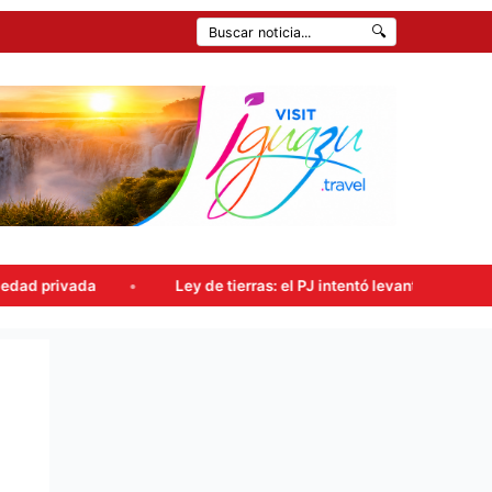
🔍
Ley de tierras: el PJ intentó levantar la sesión, pero el ofici