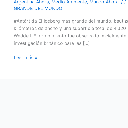
Argentina Ahora
,
Medio Ambiente
,
Mundo Ahora!
/
/
ANTÁRTIDA
GRANDE DEL MUNDO
EL
#Antártida El iceberg más grande del mundo, bautiz
ICEBERG
kilómetros de ancho y una superficie total de 4.320
MÁS
Weddell. El rompimiento fue observado inicialmente 
GRANDE
investigación británico para las […]
DEL
MUNDO
Leer más »